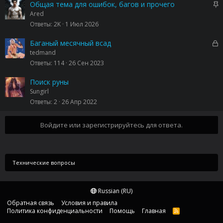
З
Общая тема для ошибок, багов и прочего
а
Ared
к
Ответы
2K
1 Июл 2026
р
е
З
Баганый месячный всад
п
а
tedmand
л
к
Ответы
114
26 Сен 2023
е
р
н
ы
Поиск руны
о
т
Sungirl
а
Ответы
2
26 Апр 2022
Войдите или зарегистрируйтесь для ответа.
Технические вопросы
Russian (RU)
Обратная связь
Условия и правила
Политика конфиденциальности
Помощь
Главная
R
S