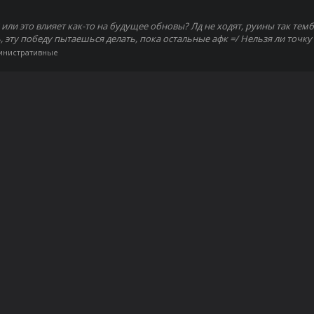
или это влияет как-то на будущее обновы? Лд не ходят, руины так темб
 эту победу пытаешься делать, пока остальные афк =/ Нельзя ли точку в
инистративные