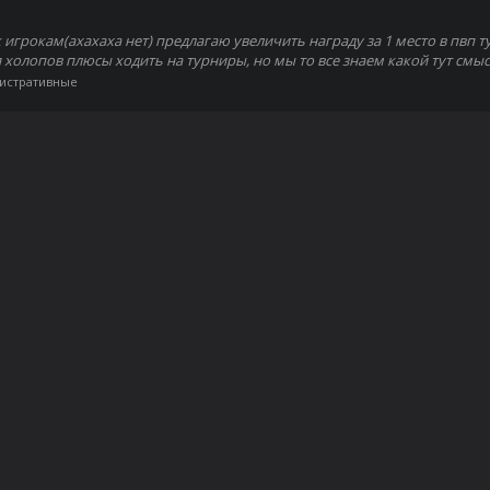
грокам(ахахаха нет) предлагаю увеличить награду за 1 место в пвп турн
 холопов плюсы ходить на турниры, но мы то все знаем какой тут смы
истративные