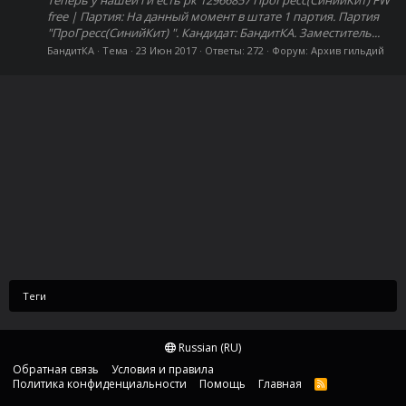
free | Партия: На данный момент в штате 1 партия. Партия
"ПроГресс(СинийКит) ". Кандидат: БандитКА. Заместитель...
БандитКА
Тема
23 Июн 2017
Ответы: 272
Форум:
Архив гильдий
Теги
Russian (RU)
Обратная связь
Условия и правила
Политика конфиденциальности
Помощь
Главная
R
S