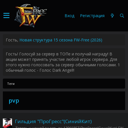
Вход
Регистрация
Гость,
Новая структура 15 сезона FW-Free (2026)
Гость! Голосуй за сервер в ТОПе и получай награду! В
акции может принять участие любой игрок сервера. Для
этого нужно голосовать за сервер обычными голосами. 1
обычный голос - Голос Dark Angel!!
Теги
pvp
Гильдия "ПроГресс"(СинийКит)
Теперь у нашей ги есть рк 12966857 ПроГресс(СинийКит) FW