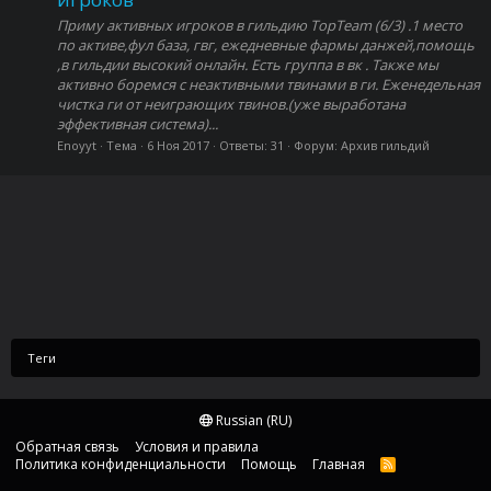
Приму активных игроков в гильдию TopTeam (6/3) .1 место
по активе,фул база, гвг, ежедневные фармы данжей,помощь
,в гильдии высокий онлайн. Есть группа в вк . Также мы
активно боремся с неактивными твинами в ги. Еженедельная
чистка ги от неиграющих твинов.(уже выработана
эффективная система)...
Enoyyt
Тема
6 Ноя 2017
Ответы: 31
Форум:
Архив гильдий
Теги
Russian (RU)
Обратная связь
Условия и правила
Политика конфиденциальности
Помощь
Главная
R
S