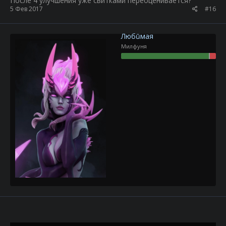
После 4 улучшения уже свитками переоценивается?
5 Фев 2017
#16
Любūмая
Милфуня