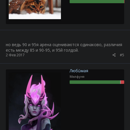
но ведь 90 и 95я арена оцениваются одинаково, различия
есть между 85 и 90-95, и 95й голдой.
2 Фев 2017
#5
Любūмая
Милфуня