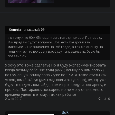
Somnia написал(а):
я к тому, что 90 и 95я оцениваются одинаково. По поводу
85й вряд ли будут вопросы. Вот, если бы дописать
максимальные значения на 95й голде, а так же оценку на
голд книге, что вскоре у вас будут спрашивать, было бы
полезно оч.
Я хочу это тоже сделать) Но я буду экспериментировать
когда возьму себе 90е голд руки (напишу по ним сопры),
потом апну и опишу сопры уже по 95м. А такие статы как
уклон, шмх/шк/шук (для голд книги актуально), ку, кд, уже
будут в отдельном гайде, там и про голду, и про арену, и
про хос. Постараюсь поскорее, но не могу очень много
времени уделять этому, так как работа(
2 Фев 2017
#10
BuR