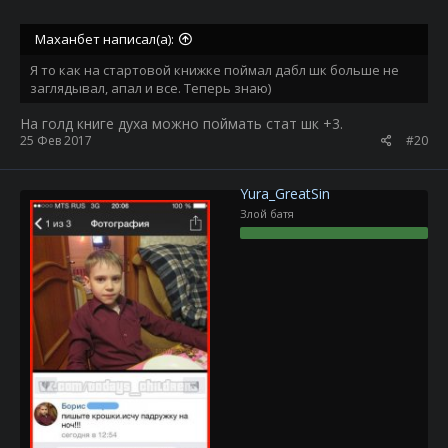
Маханбет написал(а):
Я то как на стартовой книжке поймал дабл шк больше не
заглядывал, апал и все. Теперь знаю)
На голд книге духа можно поймать стат шк +3.
25 Фев 2017
#20
Yura_GreatSin
Злой батя