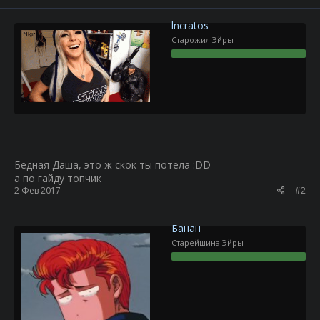
lncratos
Старожил Эйры
Бедная Даша, это ж скок ты потела :DD
а по гайду топчик
2 Фев 2017
#2
Бaнан
Старейшина Эйры