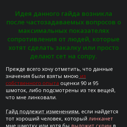
Идея данного гайда возникла
после частозадаваемых вопросов о
максимальных показателях
сопротивления от людей, которые
хотят сделать закалку или просто
делают сет на сопру.
Прежде всего хочу отметить, что данные
значения были взяты мною
из
собственного опыта
оценки 90 и 95
шмоток, либо подсмотрены из тех вещей,
что мне линковали.
Гайд подлежит изменениям
, если найдется
тот хороший человек, который
линканет
мне шмотку или хотя бы
выложит скрин
в