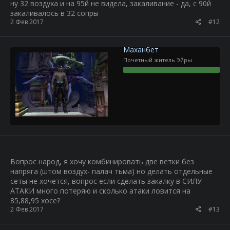
ну 32 воздуха и на 95й не видела, закаливание - да, с 90й
закаливалось в 32 сопры
2 Фев 2017
#12
Маханбет
Почетный житель Эйры
Вопрос народ, я хочу комбинировать две ветки без
напряга (штом воздух- палач тьма) но делать отдельные
сеты не хочется, вопрос если сделать закалку в СИЛУ
АТАКИ много потеряю и сколько атаки ловится на
85,88,95 хосе?
2 Фев 2017
#13