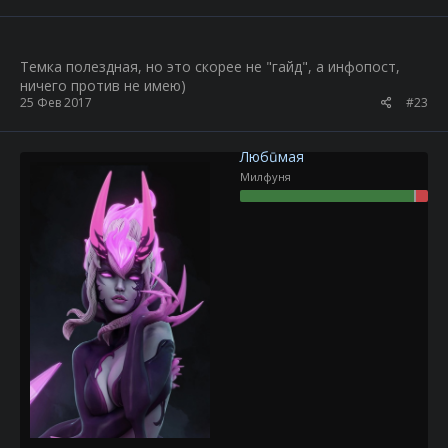
Темка полездная, но это скорее не "гайд", а инфопост,
ничего против не имею)
25 Фев 2017
#23
Любūмая
Милфуня