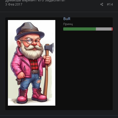
3 Фев 2017
#14
BuR
Принц