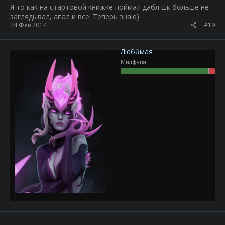
Я то как на стартовой книжке поймал дабл шк больше не
заглядывал, апал и все. Теперь знаю)
24 Фев 2017
#19
Любūмая
Милфуня