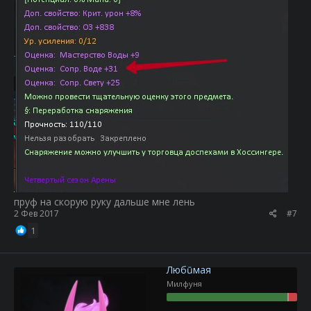
пруф на скорую руку дальше мне лень
2 Фев 2017
#7
1
Любūмая
Милфуня