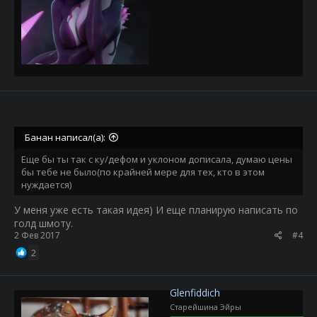
Бaнан написал(а):
Еще бы ты так с ку/дефом и уклоном дописала, думаю цены
бы тебе не было(по крайней мере для тех, кто в этом
нуждается)
У меня уже есть такая идея) И еще планирую написать по
голд шмоту.
2 Фев 2017
#4
2
Glenfiddich
Старейшина Эйры