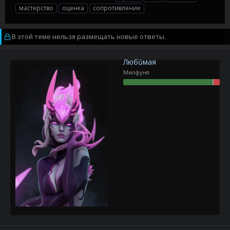
в
а
е
мастерство
оценка
сопротивление
т
т
г
о
а
и
р
н
В этой теме нельзя размещать новые ответы.
т
а
е
ч
м
а
Любūмая
ы
л
Милфуня
а