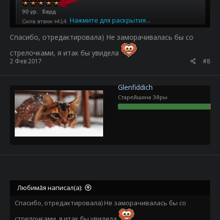
Нажмите для раскрытия...
Спасибо, отредактировала) Не заморачивалась бы со
стрелочками, я итак бы увидела
2 Фев 2017
#8
Glenfiddich
Старейшина Эйры
Любимāя написал(а):
пруф на скорую руку дальше мне лень
Спасибо, отредактировала) Не заморачивалась бы со
стрелочками, я итак бы увидела