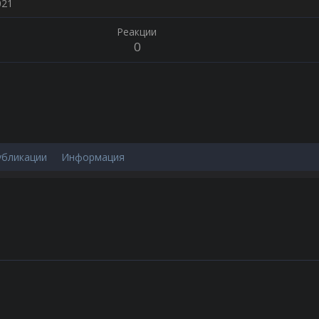
021
Реакции
0
убликации
Информация