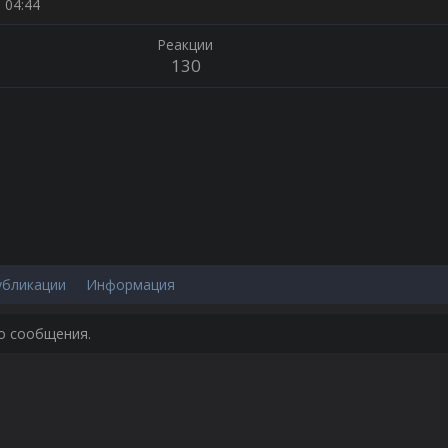
 04:44
Реакции
130
убликации
Информация
го сообщения.