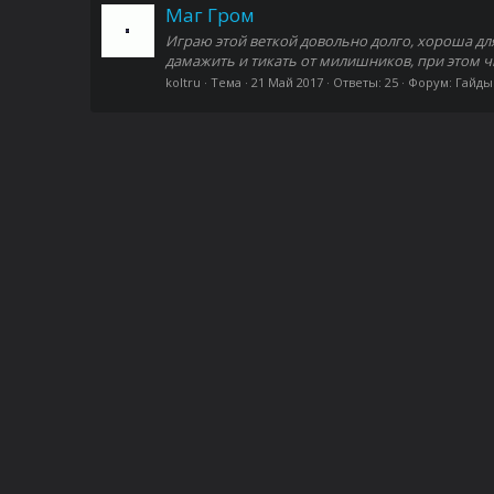
Маг Гром
Играю этой веткой довольно долго, хороша для 
дамажить и тикать от милишников, при этом чп
koltru
Тема
21 Май 2017
Ответы: 25
Форум:
Гайды