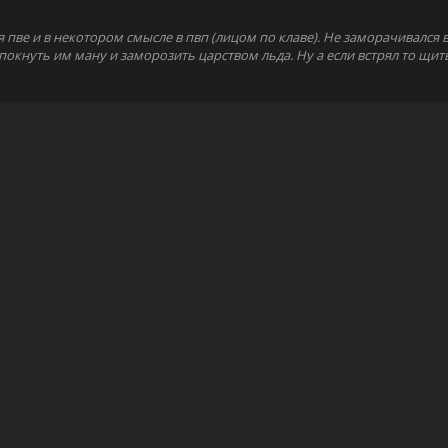
пве и в некотором смысле в пвп (лицом по клаве). Не заморачивался в 
окнуть им ману и заморозить царством льда. Ну а если встрял то щиты