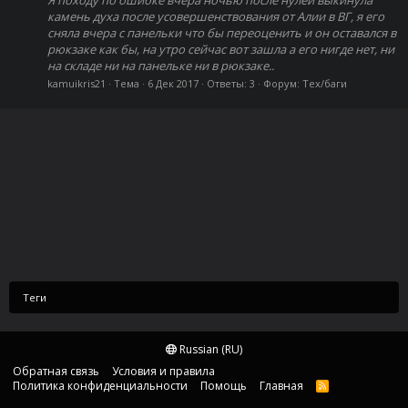
камень духа после усовершенствования от Алии в ВГ, я его
сняла вчера с панельки что бы переоценить и он оставался в
рюкзаке как бы, на утро сейчас вот зашла а его нигде нет, ни
на складе ни на панельке ни в рюкзаке..
kamuikris21
Тема
6 Дек 2017
Ответы: 3
Форум:
Тех/баги
Теги
Russian (RU)
Обратная связь
Условия и правила
Политика конфиденциальности
Помощь
Главная
R
S