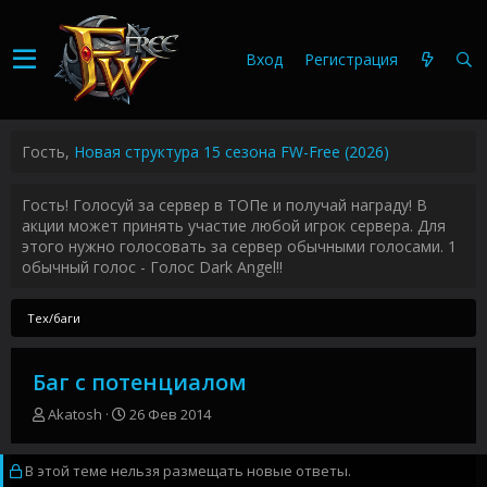
Вход
Регистрация
Гость,
Новая структура 15 сезона FW-Free (2026)
Гость! Голосуй за сервер в ТОПе и получай награду! В
акции может принять участие любой игрок сервера. Для
этого нужно голосовать за сервер обычными голосами. 1
обычный голос - Голос Dark Angel!!
Тех/баги
Баг с потенциалом
А
Д
Akatosh
26 Фев 2014
в
а
т
т
В этой теме нельзя размещать новые ответы.
о
а