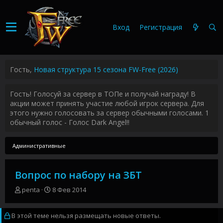
Вход
Регистрация
Гость,
Новая структура 15 сезона FW-Free (2026)
Гость! Голосуй за сервер в ТОПе и получай награду! В
акции может принять участие любой игрок сервера. Для
этого нужно голосовать за сервер обычными голосами. 1
обычный голос - Голос Dark Angel!!
Административные
Вопрос по набору на ЗБТ
А
Д
penta
8 Фев 2014
в
а
т
т
В этой теме нельзя размещать новые ответы.
о
а