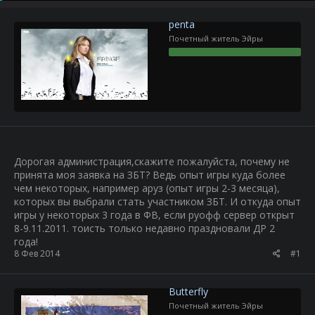
р
н
т
а
penta
е
ч
Почетный житель Эйры
м
а
ы
л
а
Дорогая администрация,скажите пожалуйста, почему не
принята моя заявка на ЗБТ? Ведь опыт игры куда более
чем некоторых, например аруз (опыт игры 2-3 месяца),
которых вы выбрали стать участником ЗБТ. И откуда опыт
игры у некоторых 3 года в ФВ, если руофф сервер открыт
8-9.11.2011. тоисть только недавно праздновали ДР 2
года!
8 Фев 2014
#1
Butterfly
Почетный житель Эйры