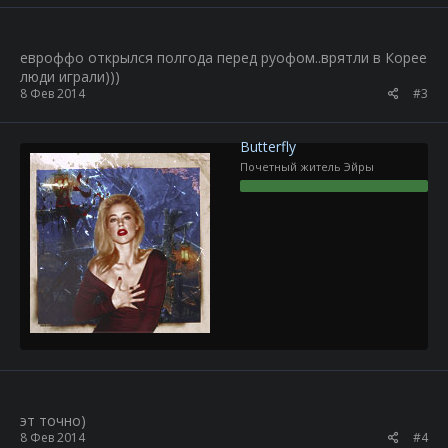
евроффо открылся полгода перед руофом..врятли в Корее
люди играли)))
8 Фев 2014
#3
Butterfly
Почетный житель Эйры
эт точно)
8 Фев 2014
#4