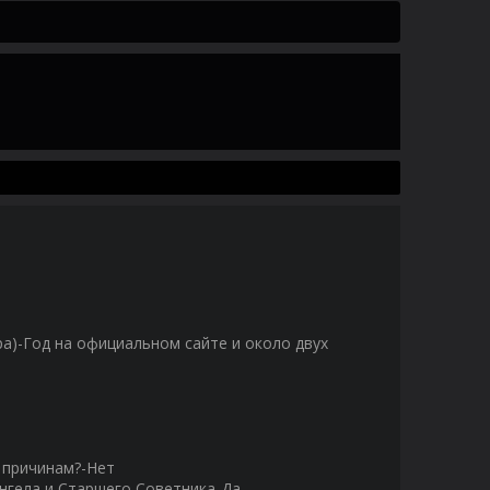
ра)-Год на официальном сайте и около двух
м причинам?-Нет
Ангела и Старшего Советника-Да