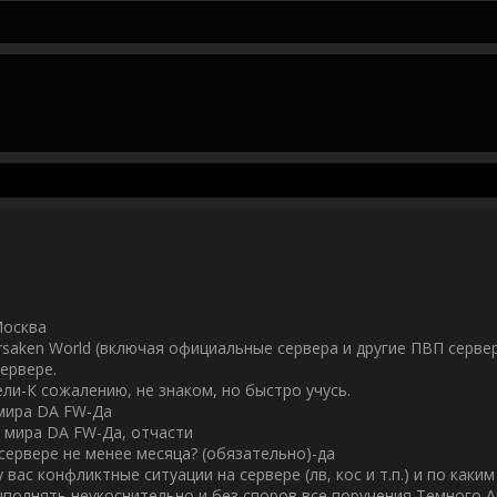
Москва
rsaken World (включая официальные сервера и другие ПВП серве
ервере.
ли-К сожалению, не знаком, но быстро учусь.
 мира DA FW-Да
в мира DA FW-Да, отчасти
 сервере не менее месяца? (обязательно)-да
у вас конфликтные ситуации на сервере (лв, кос и т.п.) и по каки
ыполнять неукоснительно и без споров все поручения Темного 