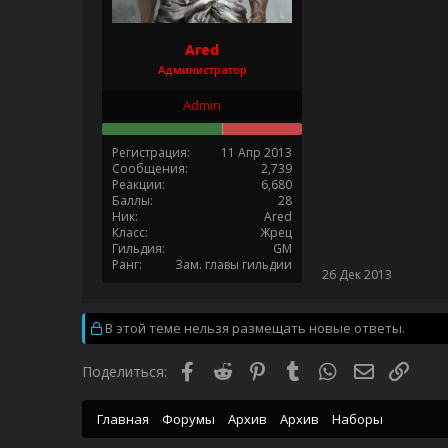
Ared
Администратор
Admin
Регистрация
11 Апр 2013
Сообщения
2,739
Реакции
6,680
Баллы
28
Ник
Ared
Класс
Жрец
Гильдия
GM
Ранг
Зам. главы гильдии
26 Дек 2013
В этой теме нельзя размещать новые ответы.
Facebook
Reddit
Pinterest
Tumblr
WhatsApp
Электронн
Ссыл
Поделиться:
Главная
Форумы
Архив
Архив
Наборы