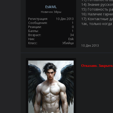
14) Знание русско
EsikML
15) Готовность р
Новичок Эйры
16) Наличие гарн
17) Контактные да
Регистрация
10 Дек 2013
Сообщения
1
так, только когда
Реакции
0
Баллы
1
Возраст
34
Ник
Esik
Класс
Убийца
10 Дек 2013
Отказано. Закрыто