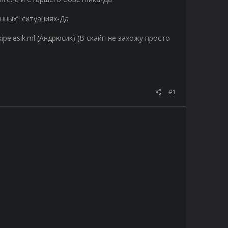
нных" ситуациях-Да
ipe:esik.ml (Андрюсик) (В скайп не захожу просто
#1