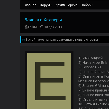
Главная
Форумы
Архив
Архив
Наборы
Заявка в Хелперы
А
Д
EsikML
10 Дек 2013
в
а
т
т
В этой теме нельзя размещать новые ответы.
о
а
р
н
т
а
E
е
ч
м
а
1) Имя-Андрей
ы
л
2) Ник в игре-Esik
а
3) Возраст-21
4) Часовой пояс-
5) Опыт игры в Fo
месяцев на этом с
6) Знание GM-пане
7) Знание правил
8) Знание ивенто
9) Играл ли ты на
10) Есть ли какие 
11) Готовность в