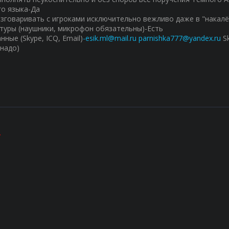
го языка-Да
азговаривать с игроками исключительно вежливо даже в "накалё
итуры (наушники, микрофон обязательны)-Есть
нные (Skype, ICQ, Еmail)
-esik.ml@mail.ru
parnishka777@yandex.ru
Sk
 надо)
.