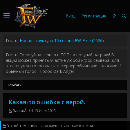
Вход
Регистрация
Гость,
Новая структура 15 сезона FW-Free (2026)
Гость! Голосуй за сервер в ТОПе и получай награду! В
акции может принять участие любой игрок сервера. Для
этого нужно голосовать за сервер обычными голосами. 1
обычный голос - Голос Dark Angel!!
Тех/баги
Какая-то ошибка с верой.
А
Д
ВанькÅ
13 Июл 2013
в
а
т
т
В этой теме нельзя размещать новые ответы.
о
а