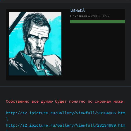
р
н
т
а
ВанькÅ
е
ч
Почетный житель Эйры
м
а
ы
л
а
Собственно все думаю будет понятно по скринам ниже:
http://s2.ipicture.ru/Gallery/Viewfull/28134886.htm
l
http://s2.ipicture.ru/Gallery/Viewfull/28134889.htm