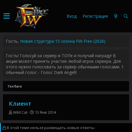
Вход
Регистрация
Гость,
Новая структура 15 сезона FW-Free (2026)
Гость! Голосуй за сервер в ТОПе и получай награду! В
акции может принять участие любой игрок сервера. Для
этого нужно голосовать за сервер обычными голосами. 1
обычный голос - Голос Dark Angel!!
Тех/баги
Клиент
А
Д
Wild Cat
13 Янв 2014
в
а
т
т
В этой теме нельзя размещать новые ответы.
о
а