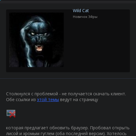
р
н
т
а
Wild Cat
е
ч
Новичок Эйры
м
а
ы
л
а
Столкнулся с проблемой - не получается скачать клиент.
Обе ссылки из
этой темы
ведут на страницу
которая предлагает обновить браузер. Пробовал открыть
лисой и хромым гуглем (оба последней версии). Хотелось