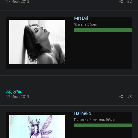
17 Июн 2013
#2
MrsEvil
Житель Эйры
гц:joyful:
17 Июн 2013
#3
Haiineko
Почетный житель Эйры