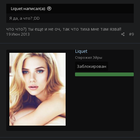
Liquet написал(а):
Я да, а что? ;DD
что что?) ты еще и не оч, так что тиха мне там язва!!
19 Июн 2013
#9
Liquet
Старожил Эйры
Заблокирован