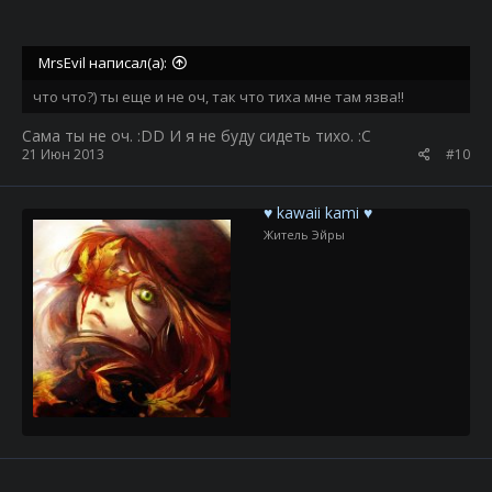
MrsEvil написал(а):
что что?) ты еще и не оч, так что тиха мне там язва!!
Сама ты не оч. :DD И я не буду сидеть тихо. :C
21 Июн 2013
#10
♥ kawaii kami ♥
Житель Эйры