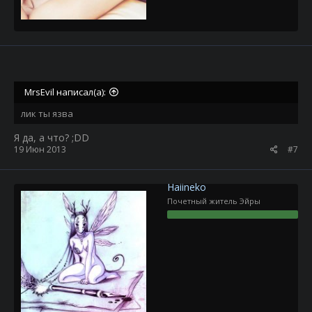
MrsEvil написал(а):
лик ты язва
Я да, а что? ;DD
19 Июн 2013
#7
Haiineko
Почетный житель Эйры