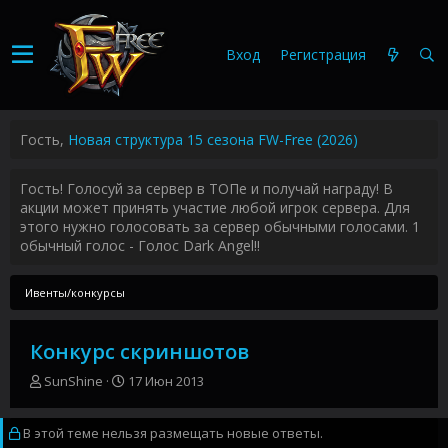
Вход
Регистрация
Гость,
Новая структура 15 сезона FW-Free (2026)
Гость! Голосуй за сервер в ТОПе и получай награду! В
акции может принять участие любой игрок сервера. Для
этого нужно голосовать за сервер обычными голосами. 1
обычный голос - Голос Dark Angel!!
Ивенты/конкурсы
Конкурс скриншотов
А
Д
SunShine
17 Июн 2013
в
а
т
т
В этой теме нельзя размещать новые ответы.
о
а