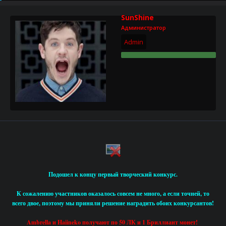
р
н
т
а
SunShine
е
ч
Администратор
м
а
ы
л
Admin
а
Подошел к концу первый
творческий конкурс
.
К сожалению участников оказалось совсем не много, а если точней, то
всего двое
, поэтому мы приняли решение наградить обоих конкурсантов!
Ambrella и Haiineko получают по 50 ЛК и 1 Бриллиант монет!