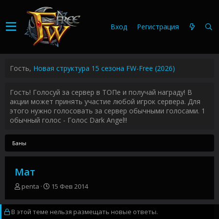
Вход
Регистрация
Гость,
Новая структура 15 сезона FW-Free (2026)
Гость! Голосуй за сервер в ТОПе и получай награду! В
акции может принять участие любой игрок сервера. Для
этого нужно голосовать за сервер обычными голосами. 1
обычный голос - Голос Dark Angel!!
Баны
Мат
А
Д
penta
15 Фев 2014
в
а
т
т
В этой теме нельзя размещать новые ответы.
о
а