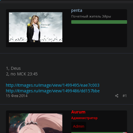
р
н
т
а
penta
е
ч
Почетный житель Эйры
м
а
ы
л
а
1, Deus
2, по МСК 23:45
http://itmages.ru/image/view/1499495/eae7c003
http://itmages.ru/image/view/1499486/dd157bbe
15 Фев 2014
#1
Aurum
Администратор
Admin