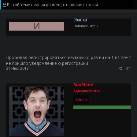
В этой теме нельзя размещать новые ответы.
о
а
р
н
т
а
Илюха
е
ч
И
Новичок Эйры
м
а
ы
л
а
Пробовал регистрироваться несколько раз ни на 1 из почт
не пришло уведомление о регистрации
31 Июл 2013
#1
SunShine
Администратор
Admin