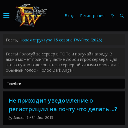
Вход
Регистрация
Гость,
Новая структура 15 сезона FW-Free (2026)
Гость! Голосуй за сервер в ТОПе и получай награду! В
акции может принять участие любой игрок сервера. Для
этого нужно голосовать за сервер обычными голосами. 1
обычный голос - Голос Dark Angel!!
Тех/баги
Не приходит уведомление о
регистриции на почту что делать ...?
А
Д
Илюха
31 Июл 2013
в
а
т
т