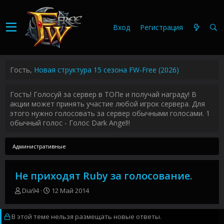
Вход
Регистрация
Гость,
Новая структура 15 сезона FW-Free (2026)
Гость! Голосуй за сервер в ТОПе и получай награду! В
акции может принять участие любой игрок сервера. Для
этого нужно голосовать за сервер обычными голосами. 1
обычный голос - Голос Dark Angel!!
Административные
Не приходят Ruby за голосование.
А
Д
Dia94
12 Май 2014
в
а
т
т
В этой теме нельзя размещать новые ответы.
о
а