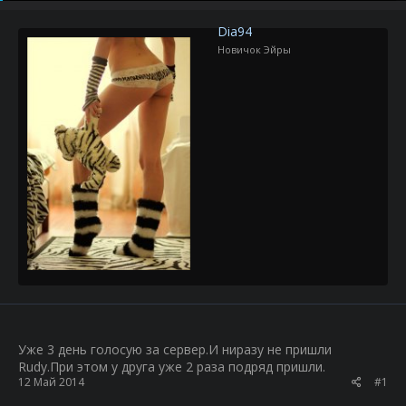
р
н
т
а
Dia94
е
ч
Новичок Эйры
м
а
ы
л
а
Уже 3 день голосую за сервер.И ниразу не пришли
Rudy.При этом у друга уже 2 раза подряд пришли.
12 Май 2014
#1