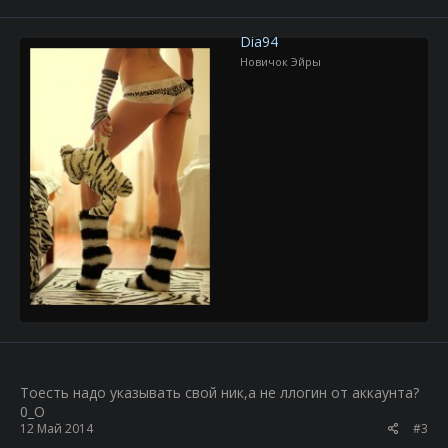
Dia94
Новичок Эйры
Тоесть надо указывать свой ник,а не ллогин от аккаунта?
0_О
12 Май 2014
#3