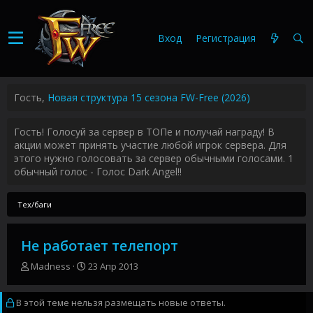
Вход
Регистрация
Гость,
Новая структура 15 сезона FW-Free (2026)
Гость! Голосуй за сервер в ТОПе и получай награду! В
акции может принять участие любой игрок сервера. Для
этого нужно голосовать за сервер обычными голосами. 1
обычный голос - Голос Dark Angel!!
Тех/баги
Не работает телепорт
А
Д
Madness
23 Апр 2013
в
а
т
т
В этой теме нельзя размещать новые ответы.
о
а