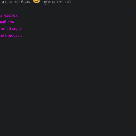
е я ещё не была
нужна кошка)
дь жесток
ный сок
енный мусс
 не боюсь…