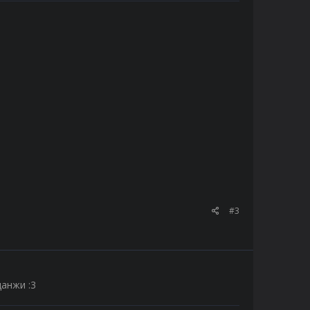
#3
анжи :3