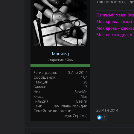
так воооооот, гд
Не жалей меня, бу
Моя кровь - томат
Моя кровь - клюкв
Мне не холодно, я
Маняня)
Старожил Эйры
Регистрация
5 Апр 2014
Сообщения
104
Реакции
38
Баллы
17
Ник
SaveMe
Класс
Маг
Гильдия
Без ги
Ранг
Зам. главы гильдии
28 Май 2014
Семейное положение
муж Серёжа)
1