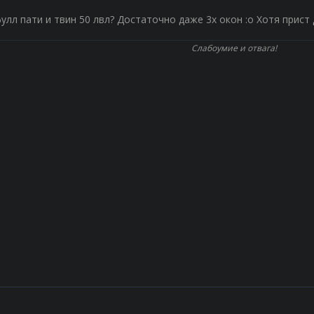
фулл пати и твин 50 лвл? Достаточно даже 3х окон :о Хотя прист
Слабоумие и отвага!