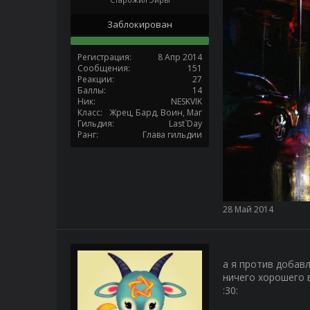
Заблокирован
Регистрация
8 Апр 2014
Сообщения
151
Реакции
27
Баллы
14
Ник
NESKVIK
Класс
Жрец, Бард, Воин, Маг
Гильдия
Last`Day
Ранг
Глава гильдии
28 Май 2014
а я против добавл
ничего хорошего в
:30: