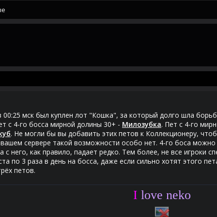
ые
 00:25 мск был куплен лот "Кошка", за который долго шла борьба.
т с 4-го босса мирной долины 30+ -
Милозубка
. Пет с 4-го мир
куб
. Не могли бы вы добавить этих петов к Коллекционеру, ч
 вашем сервере такой возможности особо нет. 4-го боса можно 
а с него, как правило, падает редко. Тем более, не все игроки с
иста по 3 раза в день на босса, даже если сильно хотят этого п
рёх петов.
I
love neko