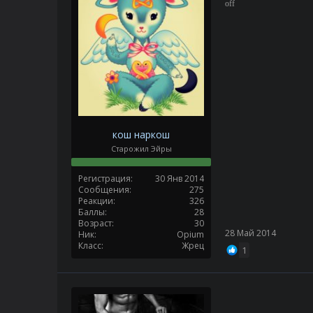
off
кош наркош
Старожил Эйры
Регистрация
30 Янв 2014
Сообщения
275
Реакции
326
Баллы
28
Возраст
30
28 Май 2014
Ник
Opium
Класс
Жрец
1