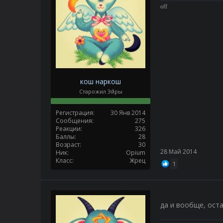
off
кош наркош
Старожил Эйры
Регистрация
30 Янв 2014
Сообщения
275
Реакции
326
Баллы
28
Возраст
30
28 Май 2014
Ник
Opium
Класс
Жрец
1
да и вообще, ост