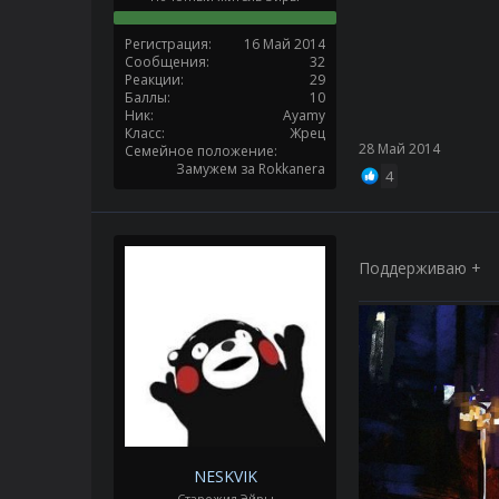
Регистрация
16 Май 2014
Сообщения
32
Реакции
29
Баллы
10
Ник
Ayamy
Класс
Жрец
28 Май 2014
Семейное положение
Замужем за Rokkanera
4
Поддерживаю +
NESKVIK
Старожил Эйры