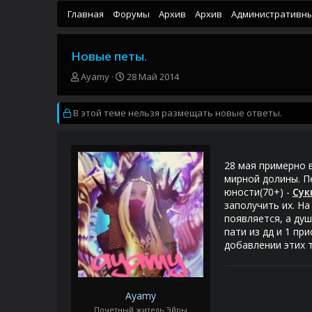
Главная
Форумы
Архив
Архив
Административн
Новые петы.
А
Д
Ayamy
28 Май 2014
в
а
т
т
В этой теме нельзя размещать новые ответы.
о
а
р
н
т
а
е
ч
м
а
28 мая примерно в
ы
л
мирной долины. Пе
а
юности(70+) -
Сук
заполучить их. На
появляется, а душ
пати из дд и 1 пр
добавлении этих т
Ayamy
Почетный житель Эйры