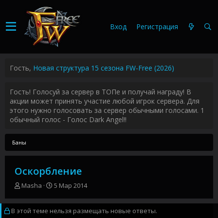
Вход
Регистрация
Гость,
Новая структура 15 сезона FW-Free (2026)
Гость! Голосуй за сервер в ТОПе и получай награду! В
акции может принять участие любой игрок сервера. Для
этого нужно голосовать за сервер обычными голосами. 1
обычный голос - Голос Dark Angel!!
Баны
Оскорбление
А
Д
Masha
5 Мар 2014
в
а
т
т
В этой теме нельзя размещать новые ответы.
о
а