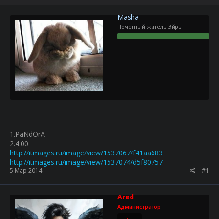
р
н
т
а
Masha
е
ч
Почетный житель Эйры
м
а
ы
л
а
1.PaNdOrA
2.4.00
http://itmages.ru/image/view/1537067/f41aa683
http://itmages.ru/image/view/1537074/d5f80757
5 Мар 2014
#1
Ared
Администратор