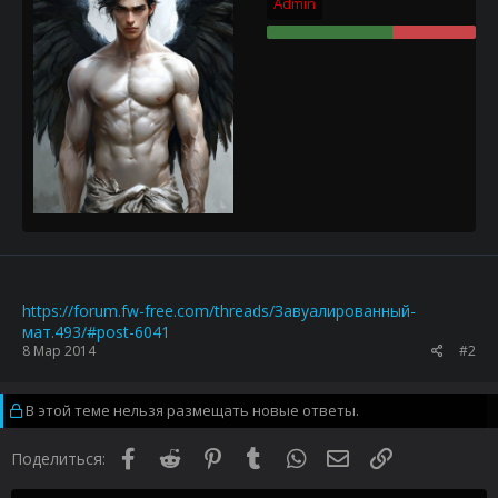
Admin
https://forum.fw-free.com/threads/Завуалированный-
мат.493/#post-6041
8 Мар 2014
#2
В этой теме нельзя размещать новые ответы.
Facebook
Reddit
Pinterest
Tumblr
WhatsApp
Электронная почта
Ссылка
Поделиться: