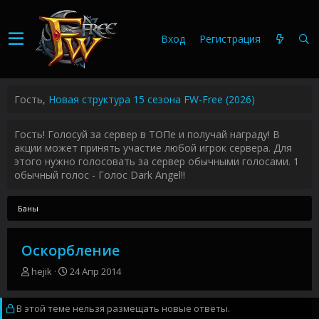
Вход
Регистрация
Гость,
Новая структура 15 сезона FW-Free (2026)
Гость! Голосуй за сервер в ТОПе и получай награду! В
акции может принять участие любой игрок сервера. Для
этого нужно голосовать за сервер обычными голосами. 1
обычный голос - Голос Dark Angel!!
Баны
Оскорбление
А
Д
hejik
24 Апр 2014
в
а
т
т
В этой теме нельзя размещать новые ответы.
о
а