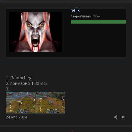
р
н
т
а
hejik
е
ч
Старейшина Эйры
м
а
ы
л
а
1. Gnomcheg
2. примерно 1:30 мск
3.
24 Апр 2014
#1