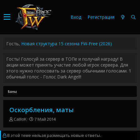
Вход
Регистрация
Гость,
Новая структура 15 сезона FW-Free (2026)
Гость! Голосуй за сервер в ТОПе и получай награду! В
акции может принять участие любой игрок сервера. Для
этого нужно голосовать за сервер обычными голосами. 1
обычный голос - Голос Dark Angel!!
Баны
Оскорбления, маты
А
Д
CaIIIoK
7 Май 2014
в
а
т
т
В этой теме нельзя размещать новые ответы.
о
а