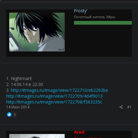
р
н
т
а
Frosty'
е
ч
Почетный житель Эйры
м
а
ы
л
а
1. NightmarE
2. 14.06.14 в 22:30
3.
http://itmages.ru/image/view/1722710/eb2292be
http://itmages.ru/image/view/1722709/4d4f9013
http://itmages.ru/image/view/1722708/f363235c
14 Июн 2014
#1
1
Ared