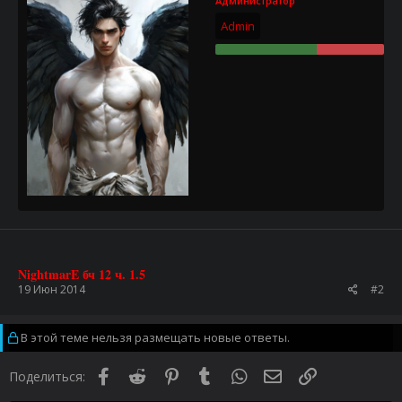
Администратор
Admin
NightmarE бч 12 ч. 1.5
19 Июн 2014
#2
В этой теме нельзя размещать новые ответы.
Facebook
Reddit
Pinterest
Tumblr
WhatsApp
Электронная почта
Ссылка
Поделиться: