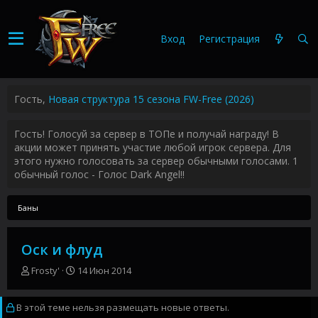
Вход
Регистрация
Гость,
Новая структура 15 сезона FW-Free (2026)
Гость! Голосуй за сервер в ТОПе и получай награду! В
акции может принять участие любой игрок сервера. Для
этого нужно голосовать за сервер обычными голосами. 1
обычный голос - Голос Dark Angel!!
Баны
Оск и флуд
А
Д
Frosty'
14 Июн 2014
в
а
т
т
В этой теме нельзя размещать новые ответы.
о
а