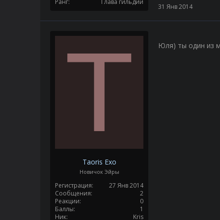
Ранг
Глава гильдии
31 Янв 2014
T
Юля) ты один из м
Taoris Exo
Новичок Эйры
Регистрация
27 Янв 2014
Сообщения
2
Реакции
0
Баллы
1
Ник
Kris