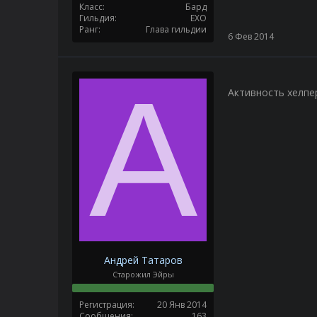
Класс
Бард
Гильдия
EXO
Ранг
Глава гильдии
6 Фев 2014
А
Активность хелпе
Андрей Татаров
Старожил Эйры
Регистрация
20 Янв 2014
Сообщения
163