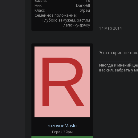
Баллы
18
Ник
DarkHill
Класс
Жрец
Семейное положение
Глубоко замужем, растим
лапочку-дочку
14 Мар 2014
R
Этот скрин не по
Иногда и мнений цел
вас сил, забрать у м
rozovoeMaslo
Герой Эйры