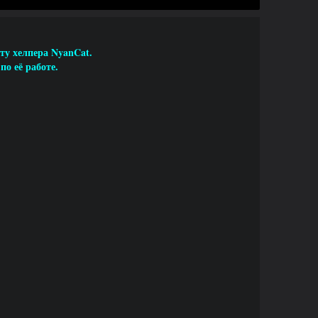
ту хелпера NyanCat.
о её работе.