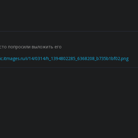
осто попросили выложить его
atic.itmages.ru/i/14/0314/h_1394802285_6368208_b735b1bf02.png