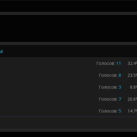
ра
Голосов:
11
32.
Голосов:
8
23.
Голосов:
3
8.
Голосов:
7
20.
Голосов:
5
14.