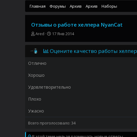
Главная
Форумы
Архив
Архив
Наборы
Отзывы о работе хелпера NyanCat
А
Д
Ared
17 Янв 2014
в
а
т
т
о
а
Оцените качество работы хелпе
р
н
т
а
Отлично
е
ч
м
а
Хорошо
ы
л
а
Удовлетворительно
Плохо
Ужасно
Всего проголосовало
34
В этой теме нельзя размещать новые ответы.