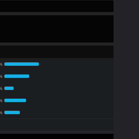
4%
5%
8%
6%
7%