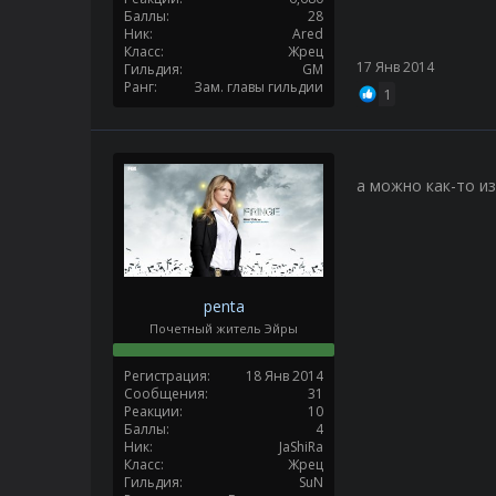
Баллы
28
Ник
Ared
Класс
Жрец
17 Янв 2014
Гильдия
GM
Ранг
Зам. главы гильдии
1
а можно как-то из
penta
Почетный житель Эйры
Регистрация
18 Янв 2014
Сообщения
31
Реакции
10
Баллы
4
Ник
JaShiRa
Класс
Жрец
Гильдия
SuN