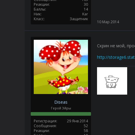
Реакции
30
Баллы
14
Ник
Kar
Класс
Защитник
10 Мар 2014
Скрин не мой, пр
http://storage6.st
Diseas
Герой Эйры
Регистрация
29 Янв 2014
Сообщения
52
Реакции
58