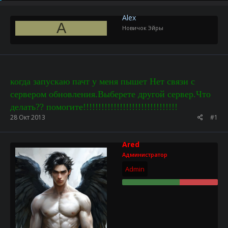
р
н
т
а
Alex
е
ч
A
Новичок Эйры
м
а
ы
л
а
когда запускаю пачт у меня пышет Нет связи с
сервером обновления.Выберете другой сервер.Что
делать?? помогите!!!!!!!!!!!!!!!!!!!!!!!!!!!!!!!
28 Окт 2013
#1
Ared
Администратор
Admin