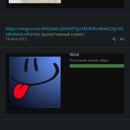
https://mega.co.nz/#!RQxk0LJB!HI4TFyci1fA3hfto4IkWGDlyC60
HRx9xeInxIfGH4JA
пропатченный клиент
16 Ноя 2013
#6
Wind
Почетный житель Эйры