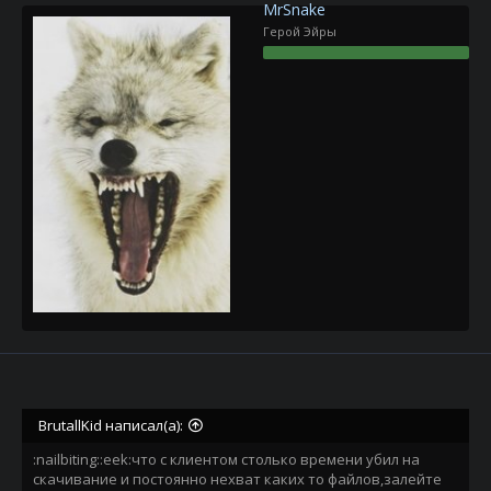
MrSnake
Герой Эйры
BrutallKid написал(а):
:nailbiting::eek:что с клиентом столько времени убил на
скачивание и постоянно нехват каких то файлов,залейте