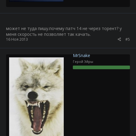
может не туда пишу.почему патч 14 не через торент? у
меня скорость не позволяет так качать.
16 Ноя 2013
#5
MrSnake
Герой Эйры