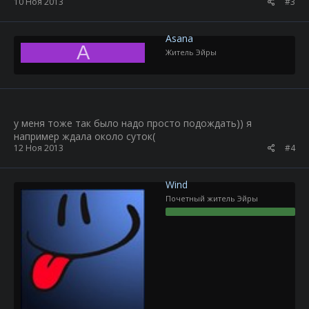
10 Ноя 2013
#3
Asana
A
Житель Эйры
у меня тоже так было надо просто подождать)) я
например ждала около суток(
12 Ноя 2013
#4
Wind
Почетный житель Эйры