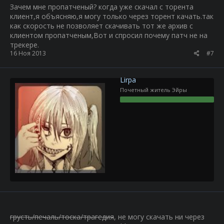
Зачем мне пропатченый? когда уже скачал с торента
клиент,я объясняю,я могу только через торент качать.так
как скорость не позволяет скачивать тот же архив с
клиентом пропатченым,Вот и спросил почему патч не на
трекере.
16 Ноя 2013
#7
Lirpa
Почетный житель Эйры
грусть/печаль/тоска/трагедия
, не могу скачать ни через