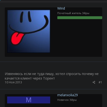
р
н
т
а
Wind
е
ч
Почетный житель Эйры
м
а
ы
л
а
Извеняюсь если не туда пишу, хотел спросить почему не
качается клиент через Торент
10 Ноя 2013
#1
melanxolia29
M
Новичок Эйры