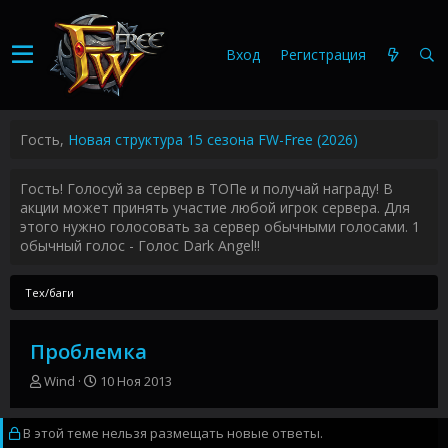
Вход
Регистрация
Гость,
Новая структура 15 сезона FW-Free (2026)
Гость! Голосуй за сервер в ТОПе и получай награду! В
акции может принять участие любой игрок сервера. Для
этого нужно голосовать за сервер обычными голосами. 1
обычный голос - Голос Dark Angel!!
Тех/баги
Проблемка
А
Д
Wind
10 Ноя 2013
в
а
т
т
В этой теме нельзя размещать новые ответы.
о
а