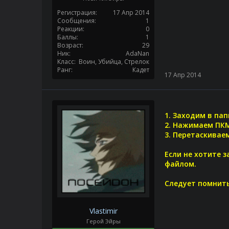
Регистрация
17 Апр 2014
Сообщения
1
Реакции
0
Баллы
1
Возраст
29
Ник
AdaNan
Класс
Воин, Убийца, Стрелок
Ранг
Кадет
17 Апр 2014
1. Заходим в пап
2. Нажимаем ПКМ
3. Перетаскиваем
Если не хотите з
файлом.
Следует помнить
Vlastimir
Герой Эйры