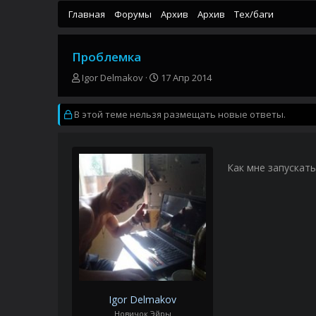
Главная
Форумы
Архив
Архив
Тех/баги
Проблемка
А
Д
Igor Delmakov
17 Апр 2014
в
а
т
т
В этой теме нельзя размещать новые ответы.
о
а
р
н
т
а
е
ч
м
а
Как мне запускать
ы
л
а
Igor Delmakov
Новичок Эйры