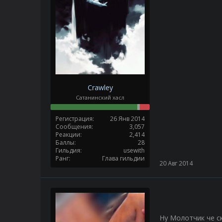
Crawley
Сатанинский хасл
Регистрация
26 Янв 2014
Сообщения
3,057
Реакции
2,414
Баллы
28
Гильдия
usewith
Ранг
Глава гильдии
20 Авг 2014
Ну Молотчик че ск