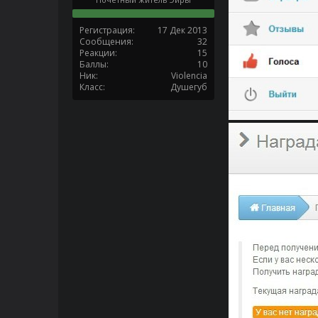
Регистрация
17 Дек 2013
Сообщения
32
Реакции
15
Баллы
10
Ник
Violencia
Класс
Душегуб