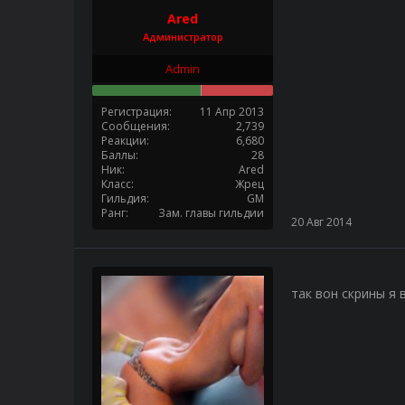
Ared
Администратор
Admin
Регистрация
11 Апр 2013
Сообщения
2,739
Реакции
6,680
Баллы
28
Ник
Ared
Класс
Жрец
Гильдия
GM
Ранг
Зам. главы гильдии
20 Авг 2014
так вон скрины я 