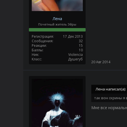
Лена
Почетный житель Эйры
Регистрация
17 Дек 2013
Сообщения
32
Реакции
15
Баллы
10
Ник
Violencia
Класс
Душегуб
20 Авг 2014
Лена написал(а):
так вон скрины я 
Мне все нормальн