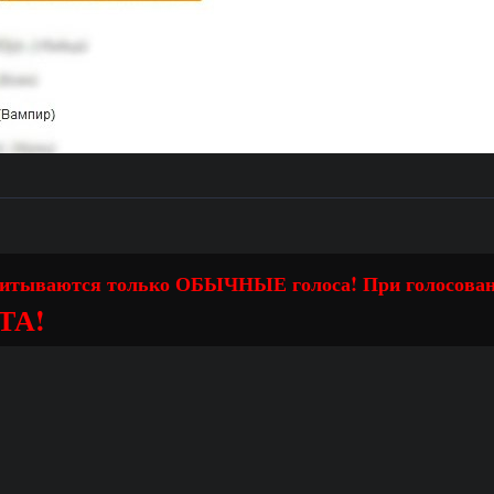
читываются только ОБЫЧНЫЕ голоса! При голосова
ТА!