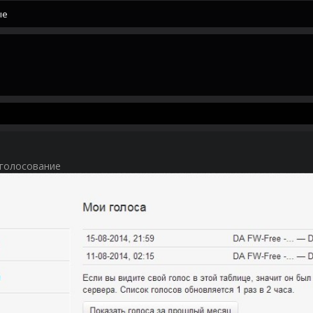
ые
а голосование