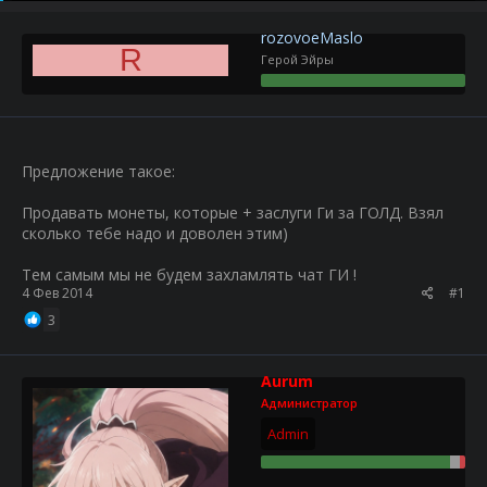
р
н
т
а
rozovoeMaslo
е
ч
R
Герой Эйры
м
а
ы
л
а
Предложение такое:
Продавать монеты, которые + заслуги Ги за ГОЛД. Взял
сколько тебе надо и доволен этим)
Тем самым мы не будем захламлять чат ГИ !
4 Фев 2014
#1
3
Aurum
Администратор
Admin