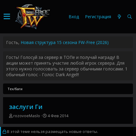
Вход
Регистрация
Гость,
Новая структура 15 сезона FW-Free (2026)
Гость! Голосуй за сервер в ТОПе и получай награду! В
акции может принять участие любой игрок сервера. Для
этого нужно голосовать за сервер обычными голосами. 1
обычный голос - Голос Dark Angel!!
Тех/баги
заслуги Ги
А
Д
rozovoeMaslo
4 Фев 2014
в
а
т
т
В этой теме нельзя размещать новые ответы.
о
а