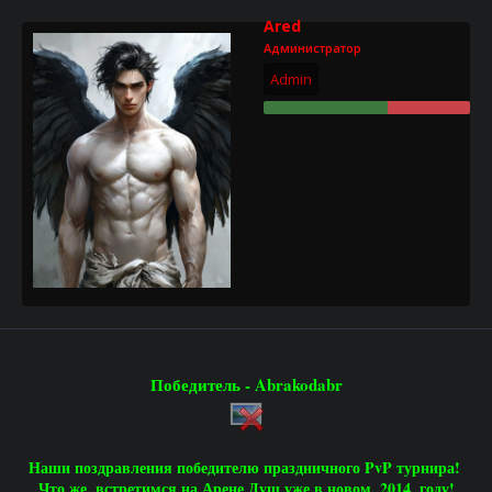
о
а
Ared
р
н
Администратор
т
а
е
ч
Admin
м
а
ы
л
а
Победитель - Abrakodabr
Наши поздравления победителю праздничного PvP турнира!
Что же, встретимся на Арене Душ уже в новом, 2014, году!