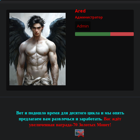
р
н
т
а
Ared
е
ч
Администратор
м
а
ы
л
Admin
а
Вот и подошло время для десятого цикла и
мы опять
предлагаем вам развлечься и заработать.
Вас ждёт
увеличенная награда-70 Золотых Монет!