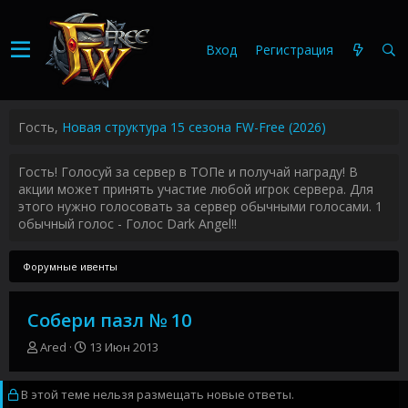
Вход
Регистрация
Гость,
Новая структура 15 сезона FW-Free (2026)
Гость! Голосуй за сервер в ТОПе и получай награду! В
акции может принять участие любой игрок сервера. Для
этого нужно голосовать за сервер обычными голосами. 1
обычный голос - Голос Dark Angel!!
Форумные ивенты
Cобери пазл № 10
А
Д
Ared
13 Июн 2013
в
а
т
т
В этой теме нельзя размещать новые ответы.
о
а