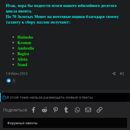
Итак, пора бы подвести итоги нашего юбилейного десятого
цикла ивента.
По 70 Золотых Монет на почтовые ящики благодаря своему
таланту к сбору пазлов получают:
Haiineko
Kromm
Ambrella
Bagira
Alista
NomI
14 Июн 2013
#2
1
В этой теме нельзя размещать новые ответы.
Facebook
Reddit
Pinterest
Tumblr
WhatsApp
Электронная почта
Ссылка
Поделиться:
Форумные ивенты