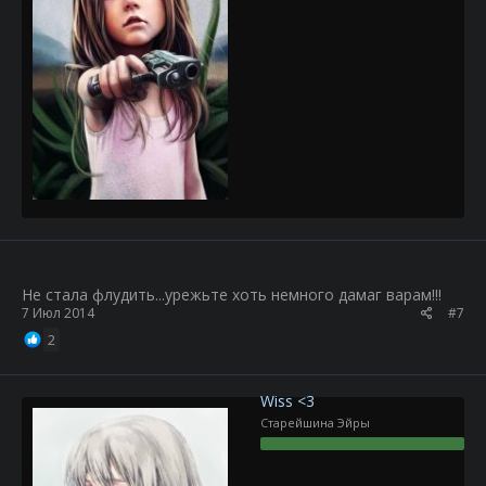
Не стала флудить...урежьте хоть немного дамаг варам!!!
7 Июл 2014
#7
2
Wiss <3
Старейшина Эйры