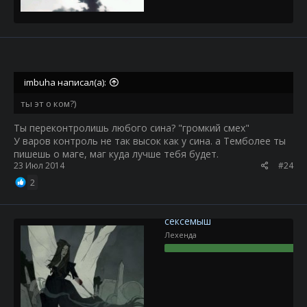
imbuha написал(а):
ты эт о ком?)
Ты переконтролишь любого сина? "громкий смех"
У варов контроль не так высок как у сина. а Темболее ты
пишешь о маге, маг куда лучше тебя будет.
23 Июл 2014
#24
2
сексемыш
Лехенда