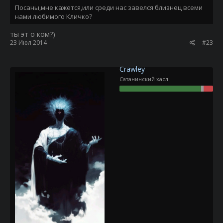
Посаны,мне кажется,или среди нас завелся близнец всеми
нами любимого Кличко?
ты эт о ком?)
23 Июл 2014
#23
Crawley
Сатанинский хасл