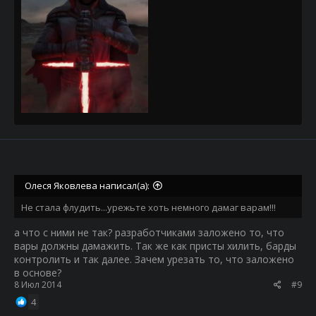
Олеся Яковлева написал(а):
Не стала флудить...урежьте хоть немного дамаг варам!!!
а что с ними не так? разработчиками заложено то, что
вары должны дамажить. Так же как присты хилить, барды
контролить и так далее. Зачем урезать то, что заложено
в основе?
8 Июл 2014
#9
4