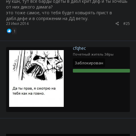
ну кшн, тут все барды одеты в дабл крит.деф и ты хочешь
от них дикого дамага?
это тоже самое, что тебя будет ковырять прист в
дабл.дефе и в сопряжении на ДД ветку.
23 Июл 2014
#25
1
cfqhec
Почетный житель Эйры
Заблокирован