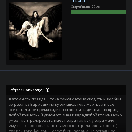
imbuha
с зубочисткой. Но вот меня пяти-крылый бард в фул голде
Старейшина Эйры
минут 5 ковырял, когда любой другой клаасс уже бы
раскатал консерву). Эти два класса и так унижены,а
урезать их лишь понижать им самооценку. без того
которая опущена ниже плинтуса( их поведение и выипоны
тому пример)
cfqhec написал(а):
в этом есть правда.... тока смысл к этому сводить и вообще
их резать? Вар ходячий кусок мяса, тока жертвой и бьет,
все остальное время сидит в станах и надеяться на крит,
любой грамотный уклонист имеет вара,любой кто мизерно
умеет контролировать имеет вара так как у вара мало
имунок от контроля и нет самого контроля как такового(
так как тока фантомы могут быть варами, на остальное