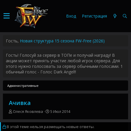
Вход
Регистрация
Гость,
Новая структура 15 сезона FW-Free (2026)
Гость! Голосуй за сервер в ТОПе и получай награду! В
акции может принять участие любой игрок сервера. Для
этого нужно голосовать за сервер обычными голосами. 1
обычный голос - Голос Dark Angel!!
Административные
Ачивка
А
Д
Олеся Яковлева
5 Июл 2014
в
а
т
т
В этой теме нельзя размещать новые ответы.
о
а