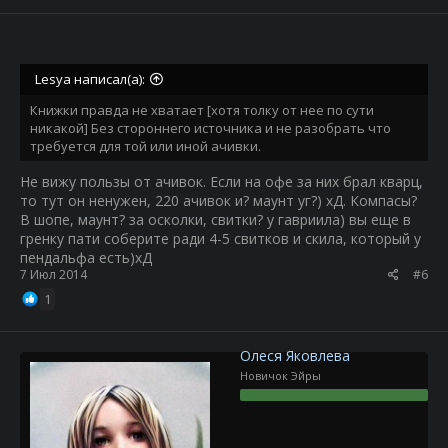
Lesya написал(а):
Книжки правда не хватает [хотя толку от нее по сути
никакой] Без стороннего источника и не разобрать что
требуется для той или иной ачивки.
Не вижу пользы от ачивок. Если на офе за них брал кварц,
то тут он ненужен, 220 ачивок и? маунт уг?) хД. Компасы?
В шопе, маунт? за осколки, свитки? у гавриила) вы еще в
гренку пати соберите ради 4-5 свитков и скила, который у
пендальфа есть)хД
7 Июл 2014
#6
1
Олеся Яковлева
Новичок Эйры