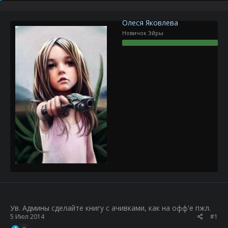
р
н
т
а
е
ч
Олеся Яковлева
м
а
Новичок Эйры
ы
л
а
Ув. Админы сделайте книгу с ачивками, как на офф'е пжл.
5 Июл 2014
#1