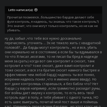
Letto написал(а):
Прочитал посмеялся...большинство бардов делают себе
фулл контроль, я надеюсь, ты знаешь что такое контроль?)
Это значит, что они могут только контролить, но не как не
убивать.
ну да, забыл ,что тебе все нужно досканально
перечислять. уточнять ... Эх не тяжело жить с квадратной
головой?... Да барды могут контролить , но и все, убить
они нормально не в состоянии( а если бы ты вдумывался в
то что Я писал ,мозгами, то не писал бы бред в надежде
меня за.срать) когда вот син контролит и сносит, танк
котролит и что? тоже сносит, даже вамп контролит и
тоже сносит, и вся эта братия сносит намного быстрее и
эффективние чем любой бард)( надеюсь ты все понял,
искренни надеюсь понял ,что я именно имею ввиду). Но
вот даже контролишь стараешься, а без бабла что? Нет
барда ( у варов например ,если граммотно раскидат руны,
бог войны дает имунку к контролю, то есть весь твой
котроль идет в попу, и тебя убивает с одного тычка, НО
есть шанс выигрыть, почитай мой пост выше и поймешь
как). Извиняюсь перед всеми бардами... но этот класс не о