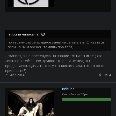
imbuha написал(а):
по твоему,самое трушное занятие рачить в вг,Сливаться
всем на ЛД и арене(Это лишь про тебя)
Эскапист, я не претендую на звание "отца" в игре (Это
лишь про тебя), про трушность речи не вел, ты
предлагаешь сделать книгу с ачивками или что-то хотел
привнести?)
21 Июл 2014
#14
imbuha
Старейшина Эйры