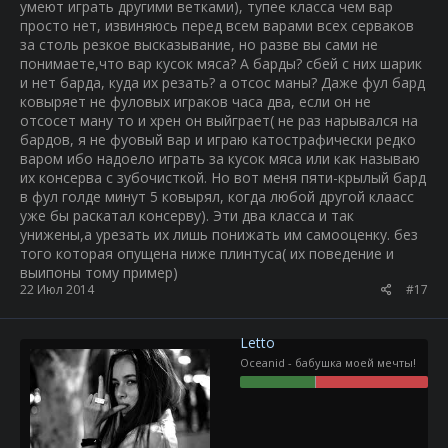
умеют играть другими ветками), тупее класса чем вар
просто нет, извиняюсь перед всем варами всех серваков
за столь резкое высказывание, но разве вы сами не
понимаете,что вар кусок мяса? А барды? сбей с них шарик
и нет барда, куда их резать? а отсос маны? Даже фул бард
ковыряет не фуловых играков часа два, если он не
отсосет ману то и хрен он выйграет( не раз нарывался на
бардов, я не фуовый вар и играю катострафически редко
варом ибо надоело играть за кусок мяса или как называю
их консерва с зубочисткой. Но вот меня пяти-крылый бард
в фул голде минут 5 ковырял, когда любой другой клаасс
уже бы раскатал консерву). Эти два класса и так
унижены,а урезать их лишь понижать им самооценку. без
того которая опущена ниже плинтуса( их поведение и
выипоны тому пример)
22 Июл 2014
#17
Letto
Oceanid - бабушка моей мечты!