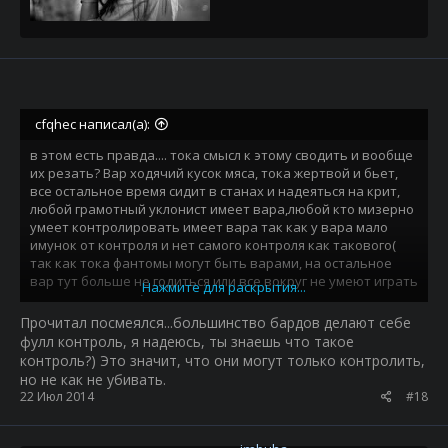
cfqhec написал(а):
в этом есть правда.... тока смысл к этому сводить и вообще
их резать? Вар ходячий кусок мяса, тока жертвой и бьет,
все остальное время сидит в станах и надеяться на крит,
любой грамотный уклонист имеет вара,любой кто мизерно
умеет контролировать имеет вара так как у вара мало
имунок от контроля и нет самого контроля как такового(
так как тока фантомы могут быть варами, на остальное
вар тут больше не годиться или все вокруг не умеют играть
Нажмите для раскрытия...
другими ветками), тупее класса чем вар просто нет,
извиняюсь перед всем варами всех серваков за столь
Прочитал посмеялся...большинство бардов делают себе
резкое высказывание, но разве вы сами не понимаете,что
фулл контроль, я надеюсь, ты знаешь что такое
вар кусок мяса? А барды? сбей с них шарик и нет барда,
контроль?) Это значит, что они могут только контролить,
куда их резать? а отсос маны? Даже фул бард ковыряет не
но не как не убивать.
фуловых играков часа два, если он не отсосет ману то и
22 Июл 2014
#18
хрен он выйграет( не раз нарывался на бардов, я не
фуовый вар и играю катострафически редко варом ибо
надоело играть за кусок мяса или как называю их консерва