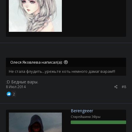
Олеся Яковлева написал(а):
Не стала флудить...урежьте хоть немного дамаг варам!!!
:D Бедные вары.
8 Июл 2014
#8
2
Berengeeer
Старейшина Эйры