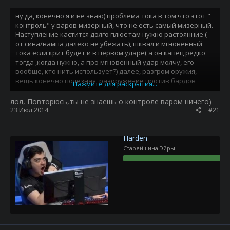
ну да, конечно я и не знаю) проблема тока в том что этот "
контроль" у варов мизерный, что не есть самый мизерный.
Наступление кастится долго плюс там нужно растоянние (
от сина/вампа далеко не убежать), шквал и мгновенный
тока если крит будет и в первом ударе( а он капец редко
тогда ,когда нужно, а про мгновенный удар молчу, его
вообще, кто нить использует?) далее, разгром оружия,
вещь конечно полезная, разоружение против бардов
Нажмите для раскрытия...
самое то, но у него действие 3 секунды и они откатываются
не так уж быстро. И вот после этого ты говоришь мне ,что я
лол, Повторюсь,ты не знаешь о контроле варом ничего)
не знаю про контроль? Я все о нем знаю, проблема тока в
23 Июл 2014
#21
том, что он не эффективен, а против нормальных
контролирующих классов вобще не катит(а нубы не в счет)
тот же бард ману отсосет и законтролит и вечность будет
Harden
убивать но тебя переконтролит, а то что ты доказываешь
Старейшина Эйры
мне, что я чего ты не знаю, доказывает лишь то , что ты
сам нечего не смыслишь на варе, если мне говоришь, что
переконтролишь норм контролеров( я тоже гасил пяти-
крылых магов контролем и синов бывало, но это не заслуга
контроля вара, это противники нубы)