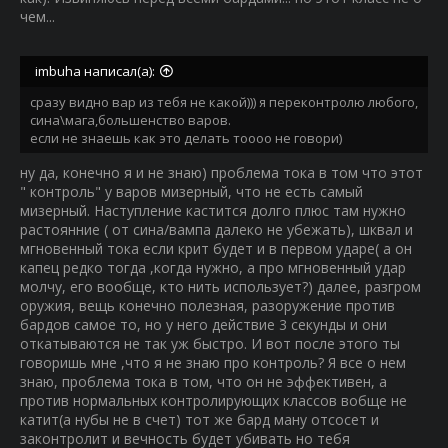
чем...
imbuha написал(а):
сразу видно вар из тебя не какой))) я переконтролю любого,
сина\мага,большенство варов.
если не знаешь как это делать тоооо не говори)
ну да, конечно я и не знаю) проблема тока в том что этот
" контроль" у варов мизерный, что не есть самый
мизерный. Наступление кастится долго плюс там нужно
растоянние ( от сина/вампа далеко не убежать), шквал и
мгновенный тока если крит будет и в первом ударе( а он
капец редко тогда ,когда нужно, а про мгновенный удар
молчу, его вообще, кто нить использует?) далее, разгром
оружия, вещь конечно полезная, разоружение против
бардов самое то, но у него действие 3 секунды и они
откатываются не так уж быстро. И вот после этого ты
говоришь мне ,что я не знаю про контроль? Я все о нем
знаю, проблема тока в том, что он не эффективен, а
против нормальных контролирующих классов вобще не
катит(а нубы не в счет) тот же бард ману отсосет и
законтролит и вечность будет убивать но тебя