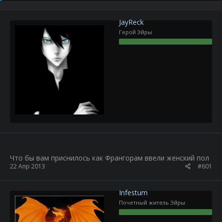
р
н
т
а
е
ч
JayReck
м
а
Герой Эйры
ы
л
а
Что бы вам приснилось как Франгорам ввели женский пол
22 Апр 2013
#601
Infestum
Почетный житель Эйры