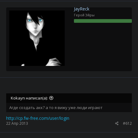
JayReck
Герой Эйры
Kokayn написал(а):
Агде создать акк? а то я вижу уже люди играют
http://cp.fw-free.com/user/login
22 Апр 2013
#612