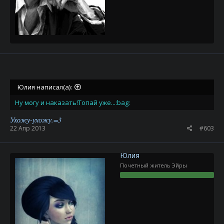
Юлия написал(а):
Ну могу и наказать!Топай уже...:bag:
Ухожу-ухожу.=3
22 Апр 2013
#603
Юлия
Почетный житель Эйры