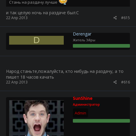
Стань на раздачу лучше
и так целую ночь на раздаче был:С
22 Апр 2013
#615
Derengar
D
Житель Эйры
Народ станьте,пожалуйста, кто нибудь на раздачу, а то
пишет 18 часов качать
22 Апр 2013
#616
SunShine
Администратор
Admin