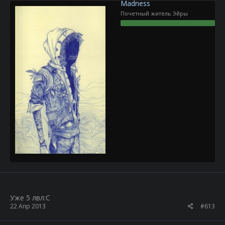
Madness
Почетный житель Эйры
Уже 5 лвл:С
22 Апр 2013
#613