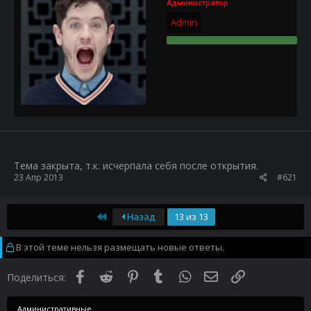
Администратор
Admin
Тема закрыта, т.к. исчерпала себя после открытия.
23 Апр 2013
#621
First
Назад
13 из 13
В этой теме нельзя размещать новые ответы.
Facebook
Reddit
Pinterest
Tumblr
WhatsApp
Электронная почта
Ссылка
Поделиться:
Административные