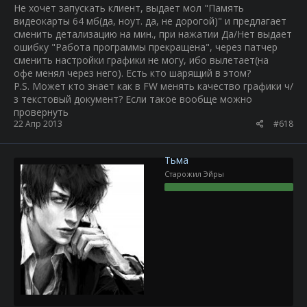
Не хочет запускать клиент, выдает мол "Память
видеокарты 64 мб(да, ноут. да, не дорогой)" и предлагает
сменить детализацию на мин., при нажатии Да/Нет выдает
ошибку "Работа программы прекращена", через патчер
сменить настройки графики не могу, ибо вылетает(на
офе менял через него). Есть кто шарящий в этом?
P.S. Может кто знает как в FW менять качество графики ч/
з текстовый документ? Если такое вообще можно
провернуть
22 Апр 2013
#618
Тьма
Старожил Эйры