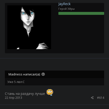
JayReck
Герой Эйры
Madness написал(а):
Уже 5 лвл:С
Стань на раздачу лучше
22 Апр 2013
#614