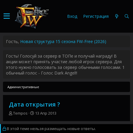
Вход
Регистрация
Гость,
Новая структура 15 сезона FW-Free (2026)
Гость! Голосуй за сервер в ТОПе и получай награду! В
акции может принять участие любой игрок сервера. Для
этого нужно голосовать за сервер обычными голосами. 1
обычный голос - Голос Dark Angel!!
Административные
Дата открытия ?
А
Д
Tempos
13 Апр 2013
в
а
т
т
В этой теме нельзя размещать новые ответы.
о
а