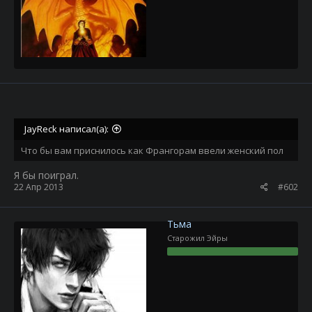
JayReck написал(а):
Что бы вам приснилось как Франгорам ввели женский пол
Я бы поиграл.
22 Апр 2013
#602
Тьма
Старожил Эйры