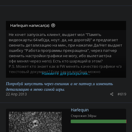
Harlequin написал(а):
Не хочет запускать клиент, выдает мол "Память
видеокарты 64 мб(да, ноут. да, не дорогой)" и предлагает
сменить детализацию на мин., при нажатии Да/Нет выдает
ошибку "Работа программы прекращена", через патчер
сменить настройки графики не могу, ибо вылетает(на
офе менял через него). Есть кто шарящий в этом?
P.S. Может кто знает как в FW менять качество графики ч/з
текстовый документ? Если такое вообще можно
Нажмите для раскрытия...
провернуть
Попробуй запустить через ехешник а не патчер,и изменить
детализацию в меню самой игры.
22 Апр 2013
#619
Harlequin
Старожил Эйры