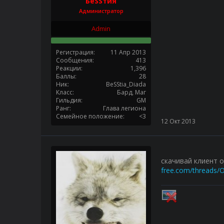
БеSSтия
Администратор
Admin
Регистрация
11 Апр 2013
Сообщения
413
Реакции
1,396
Баллы
28
Ник
BeSStia_Diada
Класс
Бард, Маг
Гильдия
GM
Ранг
Глава легиона
Семейное положение
<3
12 Окт 2013
скачивай клиент 
free.com/threads/