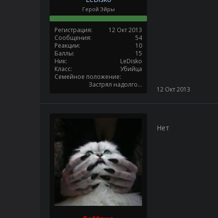
Герой Эйры
Регистрация
12 Окт 2013
Сообщения
54
Реакции
10
Баллы
15
Ник
LeDisko
Класс
Убийца
Семейное положение
Застрял надолго...
12 Окт 2013
Нет