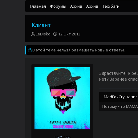
Главная
Форумы
Архив
Архив
Тех/баги
Клиент
А
Д
LeDisko
12 Окт 2013
в
а
т
т
В этой теме нельзя размещать новые ответы.
о
а
р
н
т
а
е
ч
м
а
Здраствуйте! Я ре
ы
л
нет? Заранее спас
а
MadFoxCry написа
Потому что МАМА 
LeDisko