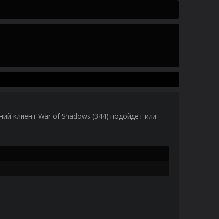
хний клиент War of Shadows (344) подойдет или