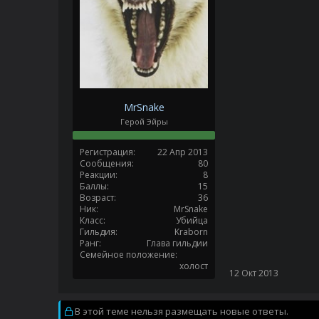
MrSnake
Герой Эйры
Регистрация
22 Апр 2013
Сообщения
80
Реакции
8
Баллы
15
Возраст
36
Ник
MrSnake
Класс
Убийца
Гильдия
Kraborn
Ранг
Глава гильдии
Семейное положение
холост
12 Окт 2013
В этой теме нельзя размещать новые ответы.