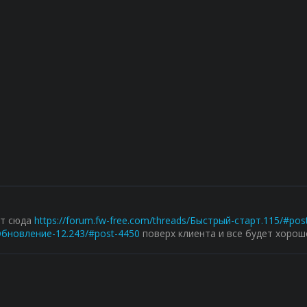
от сюда
https://forum.fw-free.com/threads/Быстрый-старт.115/#pos
Обновление-12.243/#post-4450
поверх клиента и все будет хорош