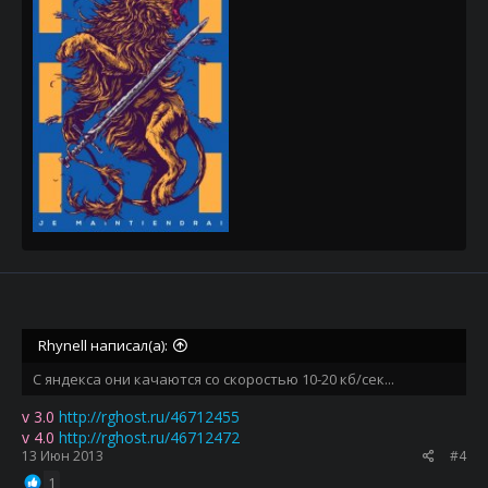
Rhynell написал(а):
С яндекса они качаются со скоростью 10-20 кб/сек...
v 3.0
http://rghost.ru/46712455
v 4.0
http://rghost.ru/46712472
13 Июн 2013
#4
1