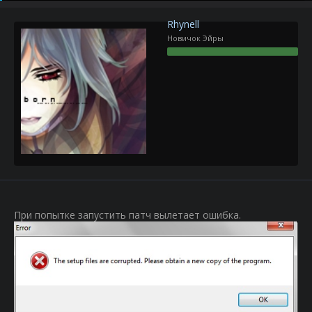
р
н
т
а
Rhynell
е
ч
Новичок Эйры
м
а
ы
л
а
При попытке запустить патч вылетает ошибка.