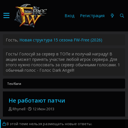
Вход
Регистрация
Гость,
Новая структура 15 сезона FW-Free (2026)
Гость! Голосуй за сервер в ТОПе и получай награду! В
акции может принять участие любой игрок сервера. Для
этого нужно голосовать за сервер обычными голосами. 1
обычный голос - Голос Dark Angel!!
Тех/баги
Не работают патчи
А
Д
Rhynell
12 Июн 2013
в
а
т
т
В этой теме нельзя размещать новые ответы.
о
а