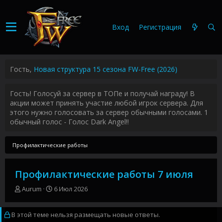
Вход
Регистрация
Гость,
Новая структура 15 сезона FW-Free (2026)
Гость! Голосуй за сервер в ТОПе и получай награду! В
акции может принять участие любой игрок сервера. Для
этого нужно голосовать за сервер обычными голосами. 1
обычный голос - Голос Dark Angel!!
Профилактические работы
Профилактические работы 7 июля
А
Д
Aurum
6 Июл 2026
в
а
т
т
В этой теме нельзя размещать новые ответы.
о
а