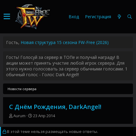
Вход
Регистрация
Гость,
Новая структура 15 сезона FW-Free (2026)
Гость! Голосуй за сервер в ТОПе и получай награду! В
акции может принять участие любой игрок сервера. Для
этого нужно голосовать за сервер обычными голосами. 1
обычный голос - Голос Dark Angel!!
Новости сервера
С Днём Рождения, DarkAngel!
А
Д
Aurum
23 Апр 2014
в
а
т
т
В этой теме нельзя размещать новые ответы.
о
а