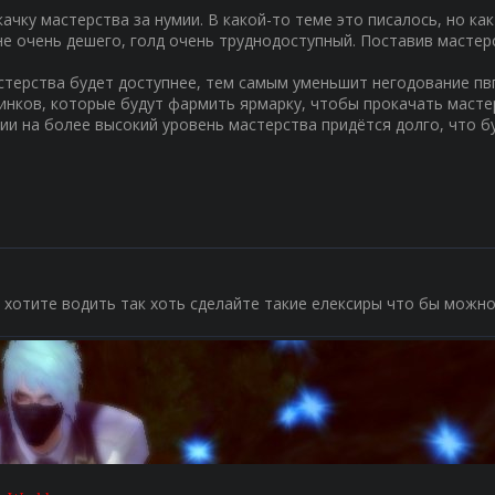
качку мастерства за нумии. В какой-то теме это писалось, но к
не очень дешего, голд очень труднодоступный. Поставив мастер
астерства будет доступнее, тем самым уменьшит негодование пв
винков, которые будут фармить ярмарку, чтобы прокачать масте
ии на более высокий уровень мастерства придётся долго, что б
 хотите водить так хоть сделайте такие елексиры что бы можн