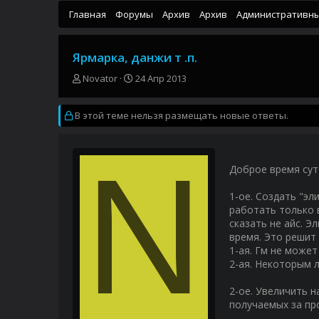
Главная
Форумы
Архив
Архив
Административн
Ярмарка, данжи т .п.
А
Д
Novator
24 Апр 2013
в
а
т
т
В этой теме нельзя размещать новые ответы.
о
а
р
н
т
а
N
е
ч
м
а
Доброе время сут
ы
л
а
1-ое. Создать "эл
работать только 
сказать не айс. 
время. Это решит
1-ая. Гм не может
2-ая. Некоторым 
2-ое. Увеличить 
получаемых за пр