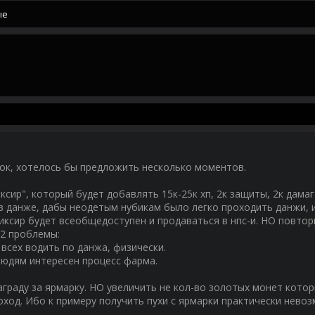
ые
ок, хотелось бы предложить несколько моментов.
иксир", который будет добавлять 15к-25к хп, 2к защиты, 2к дамаг
в данже, дабы неодетым нубикам было легко проходить данжи, 
Эликсир будет всеобщедоступен и продаваться в нпс-и. НО повто
 2 проблемы:
 всех водить по данжа, физически.
людям интересен процесс фарма.
награду за ярмарку. НО увеличить не кол-во золотых монет кот
оход. Ибо к примеру получить пухи с ярмарки практически нево