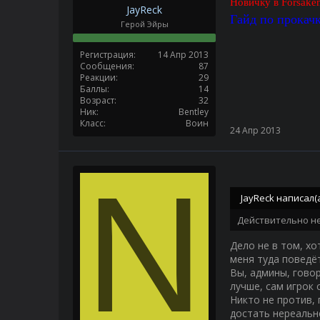
Новичку в Forsake
JayReck
Гайд по прокач
Герой Эйры
Регистрация
14 Апр 2013
Сообщения
87
Реакции
29
Баллы
14
Возраст
32
Ник
Bentley
Класс
Воин
24 Апр 2013
N
JayReck написал(а
Действительно не
Дело не в том, хо
меня туда поведёт
Вы, админы, говор
лучше, сам игрок 
Никто не против, 
достать нереальн