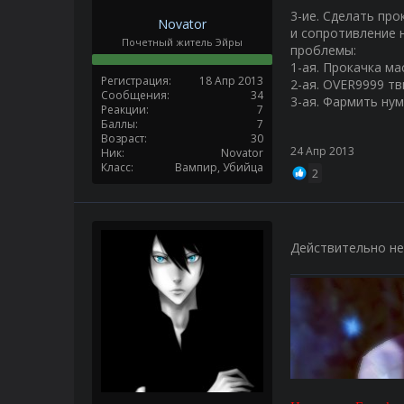
3-ие. Сделать про
Novator
и сопротивление 
Почетный житель Эйры
проблемы:
1-ая. Прокачка м
Регистрация
18 Апр 2013
2-ая. OVER9999 т
Сообщения
34
3-ая. Фармить нум
Реакции
7
Баллы
7
Возраст
30
24 Апр 2013
Ник
Novator
Класс
Вампир, Убийца
2
Действительно не