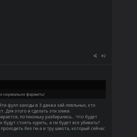
#2
ло нормально фармить!
ойти фулл заходы в 3 данжа хай-левльных, кто
. Для этого и сделать эти элики.
ирается, потихоньку разбирались... Что будет
 будут стоять курить, а гм будет все убивать?
 проходить без гм-а и тру шмота, который сейчас