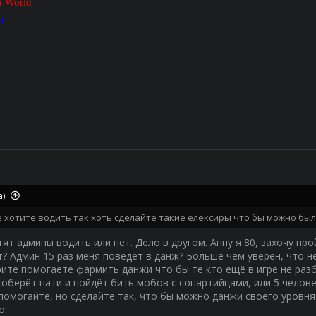
n World
ке
):
 хотите водить так хоть сделайте такие елексиры что бы можно бы
тят админы водить или нет. Дело в другом. Апну я 80, захочу пр
? Админ 15 раз меня поведёт в данж? Больше чем уверен, что нет
ите помогаете фармить данжи что бы те кто ещё в игре не разб
соберёт пати и пойдёт бить мобов с сопартийцами, или 5 человек
помогайте, но сделайте так, что бы можно данжи своего уровня
о.