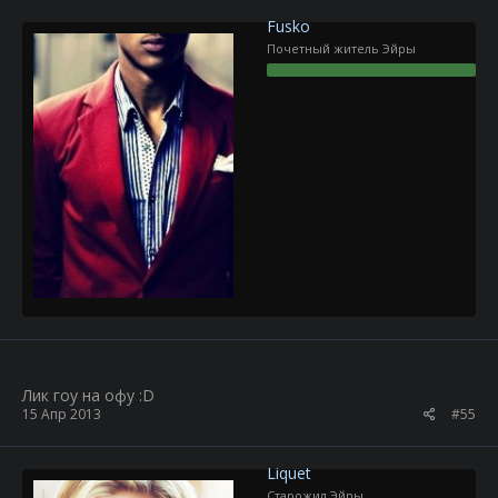
Fusko
Почетный житель Эйры
Лик гоу на офу :D
15 Апр 2013
#55
Liquet
Старожил Эйры