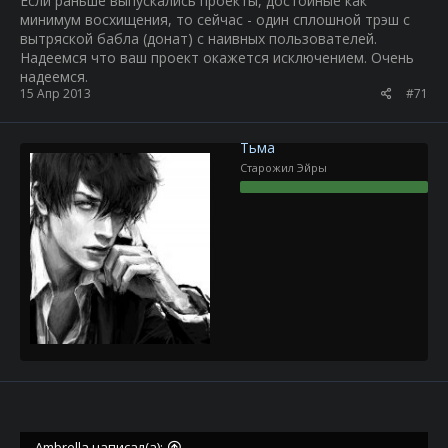
Если раньше выпускались проекты, достойные как
минимум восхищения, то сейчас - один сплошной трэш с
вытряской бабла (донат) с наивных пользователей.
Надеемся что ваш проект окажется исключением. Очень
надеемся.
15 Апр 2013
#71
Тьма
Старожил Эйры
Ambrella написал(а):