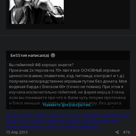
БеSSтия написал(а):
Вы геймплей ФВ хорошо знаете?
Прокачав 2х персов на 70+ лвл я все ОСНОВНЫЕ игровые
ценности (камни, плавители, езд. питомца, контракт и т.д.)
получила непосредственно игровым путем без доната. Моя
водяная барда с блеском 60+ (точно не помню). При этом я
изучала исключительно геймплей, не фармя мерц в 3 окна,
если вы понимаете про что я. Вапм чуть похуже проточена
и блеск меньше. но опять же - все через игру, без доната.
Нажмите для раскрытия...
Донатила исключительно на стили (каюсь, имею слабость к
модным штучкам). Но и стили можно спокойно приобретать
Донат пугает в виде,не знаю,как в пв на некоторых проектах были
на ауке - если есть время и желание позадротить и
кольца +5к к статам .Обычные игровые ценности-петы там
набрать капитал для мажортва.
какие уникальные или стили,не сильно напрягают.)
А донат конечно же будет, с ценником далеко не
15 Апр 2013
#76
оффовским. Сервер паркуется на площадке, которая по