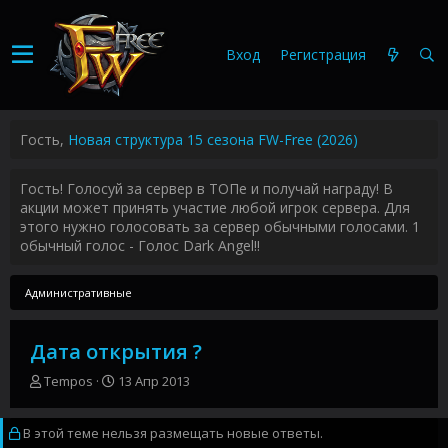
Вход
Регистрация
Гость,
Новая структура 15 сезона FW-Free (2026)
Гость! Голосуй за сервер в ТОПе и получай награду! В
акции может принять участие любой игрок сервера. Для
этого нужно голосовать за сервер обычными голосами. 1
обычный голос - Голос Dark Angel!!
Административные
Дата открытия ?
А
Д
Tempos
13 Апр 2013
в
а
т
т
В этой теме нельзя размещать новые ответы.
о
а