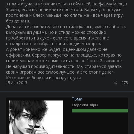
этом я изучала исключительно геймплей, не фармя мерц в
3 окна, если вы понимаете про что я. Вапм чуть похуже
проточена и блеск меньше. но опять же - все через игру,
без доната.
Донатила исключительно на стили (каюсь, имею слабость
к модным штучкам). Но и стили можно спокойно
приобретать на ауке - если есть время и желание
позадротить и набрать капитал для мажортва.
А донат конечно же будет, с ценником далеко не
оффовским. Сервер паркуется на площадке, которая по
своим мощам может вместить еще не 1 и не 2 таких же.
Не нарушая производительность. Мы стараемся давать
своим игрокам все самое лучшее, а это стоит денег.
Которые не берутся из воздуха, увы.
15 Апр 2013
#75
Тьма
Старожил Эйры