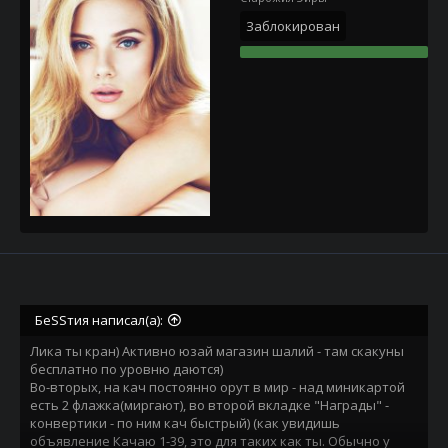
Заблокирован
БеSSтия написал(а):
Лика ты кран) Активно юзай магазин шалий - там скакуны
бесплатно по уровню даются)
Во-вторых, на кач постоянно орут в мир - над миникартой
есть 2 флажка(миргают), во второй вкладке "Награды" -
конвертики - по ним кач быстрый) (как увидишь
объявление Качаю 1-39, это для таких как ты. Обычно у