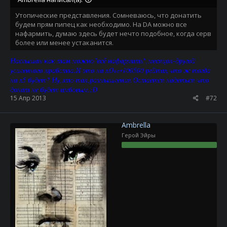
Утопические представления. Сомневаюсь, что донатить
будем прям пипец как необходимо. На DA можно все
нафармить, думаю здесь будет нечто подобное, когда серв
более или менее устаканится.
Наслышан как там можно"всё нафармить",месяцок-другой
усиленного крабства.И это на хOver100500 рейтах,что ж тогда
на х5 будет? Ну,это так,размышления.Остается надеться что
донат не будет имбовым.:D
15 Апр 2013
#72
Ambrella
Герой Эйры