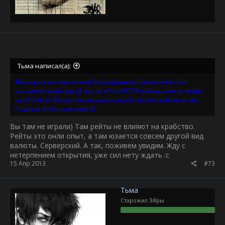
Тьма написал(а):
Наслышан как там можно"всё нафармить",месяцок-другой
усиленного крабства.И это на хOver100500 рейтах,что ж тогда
на х5 будет? Ну,это так,размышления.Остается надеться что
донат не будет имбовым.:D
Вы там не играли) Там рейты не влияют на крабство.
Рейты это онли опыт, а там юзается совсем другой вид
валюты. Серверский. А так, поживем увидим. Жду с
нетерпением открытия, уже сил нету ждать :с
15 Апр 2013
#73
Тьма
Старожил Эйры