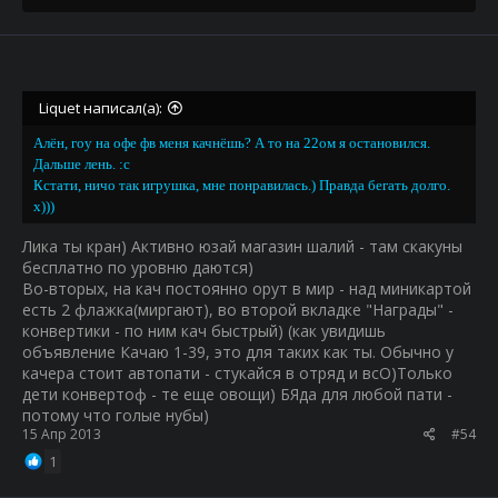
Liquet написал(а):
Алён, гоу на офе фв меня качнёшь? А то на 22ом я остановился.
Дальше лень. :c
Кстати, ничо так игрушка, мне понравилась.) Правда бегать долго.
х)))
Лика ты кран) Активно юзай магазин шалий - там скакуны
бесплатно по уровню даются)
Во-вторых, на кач постоянно орут в мир - над миникартой
есть 2 флажка(миргают), во второй вкладке "Награды" -
конвертики - по ним кач быстрый) (как увидишь
объявление Качаю 1-39, это для таких как ты. Обычно у
качера стоит автопати - стукайся в отряд и всО)Только
дети конвертоф - те еще овощи) БЯда для любой пати -
потому что голые нубы)
15 Апр 2013
#54
1