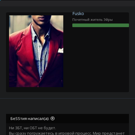
р
н
т
а
е
ч
Fusko
м
а
Почетный житель Эйры
ы
л
а
БеSSтия написал(а):
Ни ЗБТ, ни ОБТ не будет.
Вы сразу погружаетесь в игровой процесс. Мир предстанет