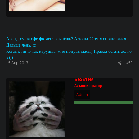
Алён, гоу на офе фв меня качнёшь? А то на 22ом я остановился.
Дальше лень. :c
Кстати, ничо так игрушка, мне понравилась.) Правда бегать долго.
х)))
15 Апр 2013
#53
БеSSтия
Администратор
Admin