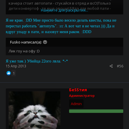
качера стоит автопати - стукайся в отряд и всО)Только
дети конвертоф - те еще овощи) БЯда для любой пати -
Нажмите для раскрытия...
потому что голые нубы)
Я не кран. :DD Мне просто было весело делать квесты, пока не
перестал работать "автопуть". :cc А вот чат я не читал.))) Да и
вдруг упаду в пати, и назовут меня раком. :DDD
Fusko написал(а):
Лик гоу на офу :D
Я уже там.) Убийца 22ого лвла. *-*
15 Апр 2013
#56
1
БеSSтия
Администратор
Admin