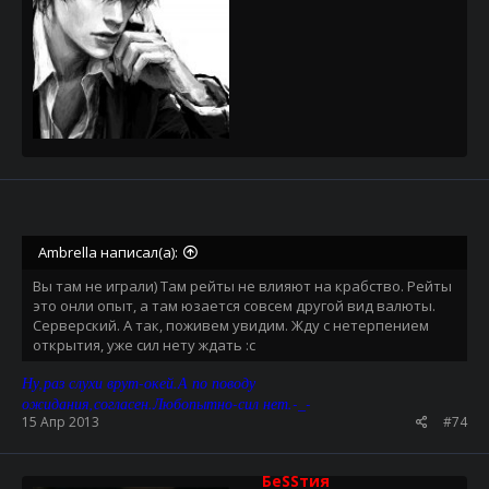
Ambrella написал(а):
Вы там не играли) Там рейты не влияют на крабство. Рейты
это онли опыт, а там юзается совсем другой вид валюты.
Серверский. А так, поживем увидим. Жду с нетерпением
открытия, уже сил нету ждать :с
Ну,раз слухи врут-окей.А по поводу
ожидания,согласен.Любопытно-сил нет.-_-
15 Апр 2013
#74
БеSSтия