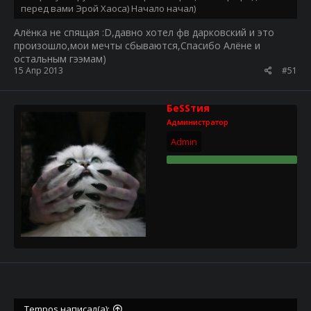
перед вами Эрой Хаоса) Начало начал)
Алёнка не спящая :D,давно хотел фв дарковский и это
произошло,мои мечты сбываются,Спасибо Алёне и
остальным гээмам)
15 Апр 2013
#51
БеSSтия
Администратор
Admin
Tempos написал(а):