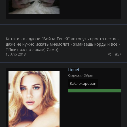
Кстати - в аддоне "Война Теней" автопуть просто песня -
даже не нужно искать мнемолит - жмакаешь корды и все -
ТПшит аж по локам) Само)
15 Апр 2013
#57
Liquet
Старожил Эйры
Заблокирован