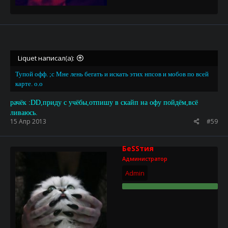
Liquet написал(а):
Тупой офф. ;c Мне лень бегать и искать этих нпсов и мобов по всей
карте. о.о
рачёк :DD,приду с учёбы,отпишу в скайп на офу пойдём,всё
ливаюсь.
15 Апр 2013
#59
БеSSтия
Администратор
Admin